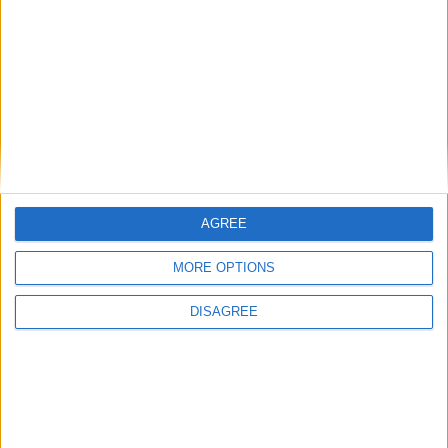
défenseur de 17 ans
Magassa ? (Actualisé)
Laisser un commentaire
Votre adresse e-mail ne sera pas publiée.
Les champs
obligatoires sont indiqués avec
*
Commentaire
*
AGREE
MORE OPTIONS
DISAGREE
Nom
*