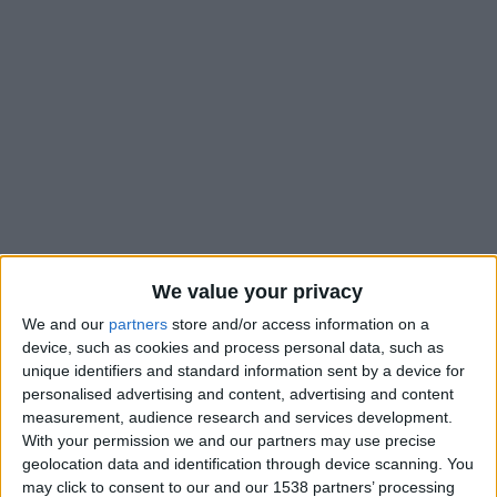
We value your privacy
We and our
partners
store and/or access information on a
Après une victoire (3-1) contre Le Havre pour la journée
device, such as cookies and process personal data, such as
unique identifiers and standard information sent by a device for
inaugurale du championnat, l’AS Monaco se déplace à Lille,
personalised advertising and content, advertising and content
dimanche. Peu satisfait de la performance de l’équipe face à
measurement, audience research and services development.
l’équipe normande samedi dernier, Adi Hütter espère voir une
With your permission we and our partners may use precise
équipe plus conforme à ses préceptes, notamment pour
geolocation data and identification through device scanning. You
effacer aussi les deux matches disputés sous sa conduite dans
may click to consent to our and our 1538 partners’ processing