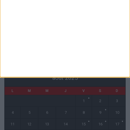
« Une ode à l’été monégasque » : le troisième maillot dévoilé
4 août 2026
Monaco affrontera Ferencvaros ou le Gornik Zabrze en barrages
3 août 2026
Le barrage de Monaco en Ligue Conférence diffusé sur Ligue 1+
3 août 2026
CALENDRIER
août 2025
L
M
M
J
V
S
D
1
2
3
4
5
6
7
8
9
10
11
12
13
14
15
16
17