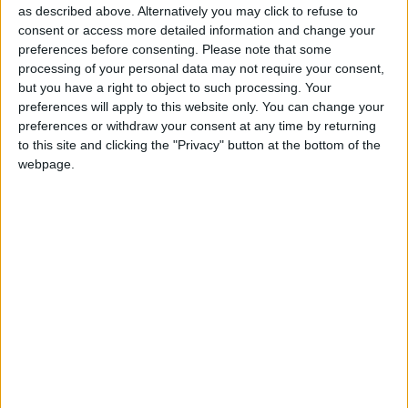
as described above. Alternatively you may click to refuse to
le Nord : «
Lille est l’une des meilleures équipes à domicile. Je
consent or access more detailed information and change your
pense qu’après le PSG, c’est la meilleure équipe à domicile. On
preferences before consenting.
Please note that some
a perdu deux fois là-bas (0-2 et 1-2). On méritait de perdre ce
processing of your personal data may not require your consent,
match à Lille. Maintenant, on veut se montrer sous un bien
but you have a right to object to such processing. Your
meilleur jour.
»
preferences will apply to this website only. You can change your
preferences or withdraw your consent at any time by returning
to this site and clicking the "Privacy" button at the bottom of the
Même si Lille a beaucoup changé, et s’est sans doute un peu
webpage.
affaibli, l’Autrichien continue de s’en méfier : «
Nous
affrontons une équipe de haut niveau. Beaucoup de joueurs
ont quitté le club, mais avec Giroud, ils ont également recruté
une grande star pour Lille, un joueur fantastique. Ils ont une
équipe un peu renouvelée. À domicile, ils sont forts. Nous
sommes impatients de les affronter en début de saison. Avec
les deux prochains matches, contre Lille et Strasbourg, cela
nous montre dans quelle direction nous pourrons aller.
»
Hütter sait que l’ASM devra élever son niveau de jeu et,
à
l’instar d’Eric Dier
, il est convaincu que Giroud fera peser une