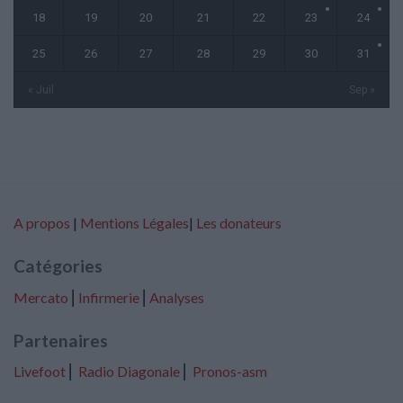
18
19
20
21
22
23
24
25
26
27
28
29
30
31
« Juil
Sep »
A propos
|
Mentions Légales
|
Les donateurs
Catégories
Mercato
⎢
Infirmerie
⎢
Analyses
Partenaires
Livefoot
⎢
Radio Diagonale
⎢
Pronos-asm