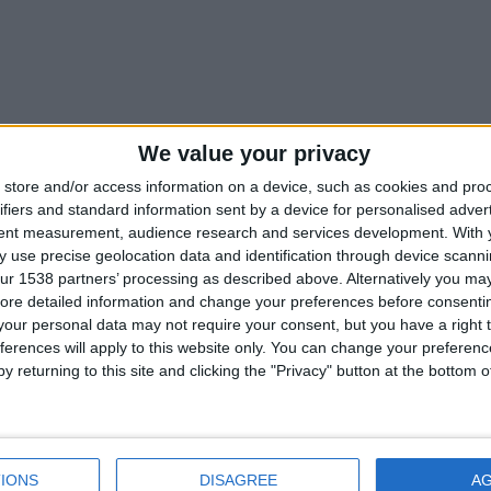
rnée
We value your privacy
store and/or access information on a device, such as cookies and pro
ifiers and standard information sent by a device for personalised adver
tent measurement, audience research and services development.
With 
 use precise geolocation data and identification through device scanni
S 1
ur 1538 partners’ processing as described above. Alternatively you may 
ore detailed information and change your preferences before consenti
our personal data may not require your consent, but you have a right t
ferences will apply to this website only. You can change your preferen
y returning to this site and clicking the "Privacy" button at the bottom
IONS
DISAGREE
A