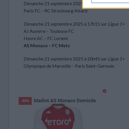
Dimanche 21 septembre 2025 à 15h00 sur
Ligue 1+
Paris FC – RC Strasbourg Alsace
Dimanche 21 septembre 2025 à 17h15 sur
Ligue 1+
AJ Auxerre – Toulouse FC
Havre AC – FC Lorient
AS Monaco – FC Metz
Dimanche 21 septembre 2025 à 20h45 sur
Ligue 1+
Olympique de Marseille – Paris Saint-Germain