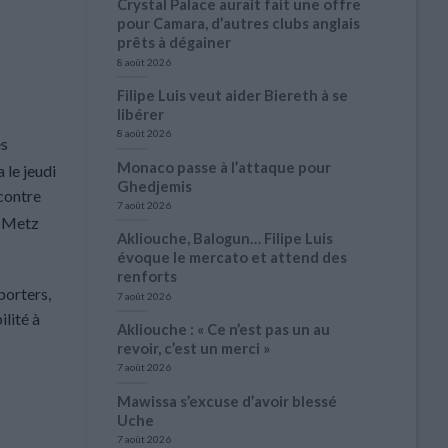
Crystal Palace aurait fait une offre
pour Camara, d’autres clubs anglais
prêts à dégainer
8 août 2026
Filipe Luis veut aider Biereth à se
libérer
8 août 2026
es
Monaco passe à l’attaque pour
 le jeudi
Ghedjemis
ncontre
7 août 2026
t Metz
Akliouche, Balogun… Filipe Luis
évoque le mercato et attend des
renforts
porters,
7 août 2026
lité à
Akliouche : « Ce n’est pas un au
revoir, c’est un merci »
7 août 2026
Mawissa s’excuse d’avoir blessé
Uche
7 août 2026