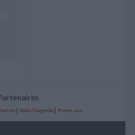
Partenaires
ivefoot
⎢
Radio Diagonale
⎢
Pronos-asm