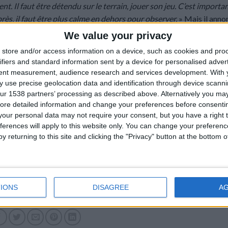
t. Il faut être détendu sur le terrain, jouer son jeu. C’est importa
Après, il faut être plus calme en dehors pour observer.
» Mais il anno
«
revenir en équipe de France
».
We value your privacy
store and/or access information on a device, such as cookies and pro
ifiers and standard information sent by a device for personalised adver
tent measurement, audience research and services development.
With 
 use precise geolocation data and identification through device scanni
ur 1538 partners’ processing as described above. Alternatively you may 
ore detailed information and change your preferences before consenti
our personal data may not require your consent, but you have a right t
ferences will apply to this website only. You can change your preferen
y returning to this site and clicking the "Privacy" button at the bottom
IONS
DISAGREE
A