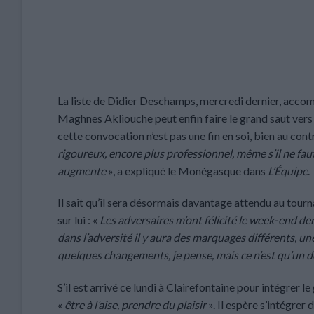
La liste de Didier Deschamps, mercredi dernier, acco
Maghnes Akliouche peut enfin faire le grand saut vers l
cette convocation n’est pas une fin en soi, bien au contr
rigoureux, encore plus professionnel, même s’il ne fau
augmente
», a expliqué le Monégasque dans
L’Équipe
.
Il sait qu’il sera désormais davantage attendu au tourn
sur lui : «
Les adversaires m’ont félicité le week-end der
dans l’adversité il y aura des marquages différents, u
quelques changements, je pense, mais ce n’est qu’un déb
S’il est arrivé ce lundi à Clairefontaine pour intégrer l
«
être à l’aise, prendre du plaisir
». Il espère s’intégrer