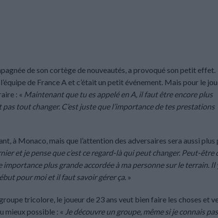
mpagnée de son cortège de nouveautés, a provoqué son petit effet.
’équipe de France A et c’était un petit événement. Mais pour le jou
aire : «
Maintenant que tu es appelé en A, il faut être encore plus
t pas tout changer. C’est juste que l’importance de tes prestations
ant, à Monaco, mais que l’attention des adversaires sera aussi plus
nier et je pense que c’est ce regard-là qui peut changer. Peut-être
ne importance plus grande accordée à ma personne sur le terrain. Il 
ut pour moi et il faut savoir gérer ça.
»
e groupe tricolore, le joueur de 23 ans veut bien faire les choses et v
 du mieux possible : «
Je découvre un groupe, même si je connais pas