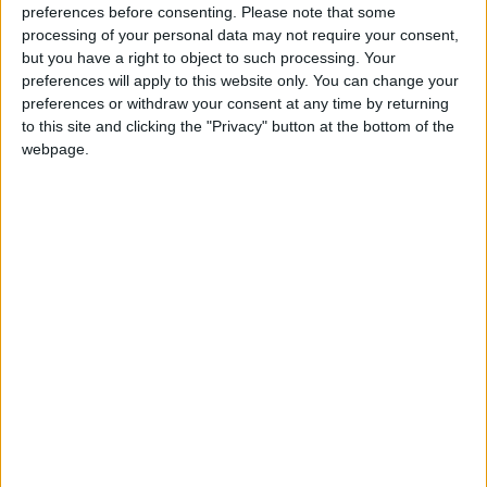
preferences before consenting.
Please note that some
retrouvera au sifflet pour cette deuxième journée de C1, pour
processing of your personal data may not require your consent,
ce choc face aux
Citizens
.
but you have a right to object to such processing. Your
preferences will apply to this website only. You can change your
Avec lui, les Rouge et Banc n’ont jamais gagné. En août 2022, à
preferences or withdraw your consent at any time by returning
nouveau pour une rencontre de troisième tour préliminaire,
to this site and clicking the "Privacy" button at the bottom of the
les Monégasques avaient été éliminés par le PSV Eindhoven
webpage.
au terme d’une manche retour folle, achevée par une défaite
(3-2) en prolongations.
L’arbitre espagnol de 41 ans se rendra au stade Louis-II pour
la première fois de sa carrière. Il sera accompagné d’Angel
Nevado et Guadalupe Porras Ayuso, qui l’assisteront sur la
pelouse, tandis que Cesar Soto Grado et Alejandro
Hernández seront ses assistants à la vidéo.