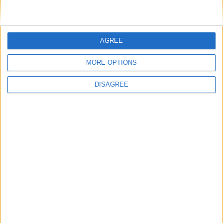
Nom
*
AGREE
MORE OPTIONS
E-mail
*
DISAGREE
Site web
Enregistrer mon nom, mon e-mail et mon site
dans le navigateur pour mon prochain commentaire.