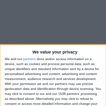
We value your privacy
We and our
partners
store and/or access information on a
device, such as cookies and process personal data, such as
unique identifiers and standard information sent by a device for
L’AS Monaco avait affronté et éliminé Manchester City en
personalised advertising and content, advertising and content
measurement, audience research and services development.
Ligue des champions en 2017. Un parcours fantastique qui
With your permission we and our partners may use precise
avait débuté en juillet 2016 avec un troisième tour
geolocation data and identification through device scanning. You
préliminaire contre Fenerbahçe et un match aller que les
may click to consent to our and our 1538 partners’ processing
Monégasques avaient perdu (1-2) en Turquie. L’arbitre de
as described above. Alternatively you may click to refuse to
cette rencontre était Jesus Gil Manzano et c’est lui que l’on
consent or access more detailed information and change your