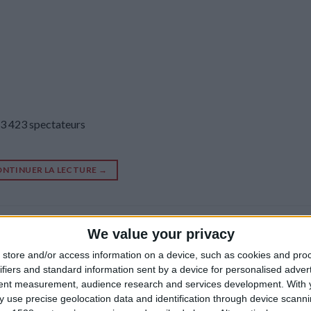
 13 423 spectateurs
NTINUER LA LECTURE
→
U19 — Marseille U19
We value your privacy
store and/or access information on a device, such as cookies and pro
ifiers and standard information sent by a device for personalised adver
tent measurement, audience research and services development.
With 
 use precise geolocation data and identification through device scanni