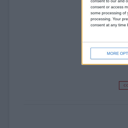
consent to our and o
consent or access m
some processing of y
processing. Your pre
consent at any time b
MORE OPT
CO