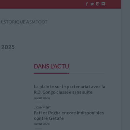
HISTORIQUE ASMFOOT
 2025
DANS L'ACTU
La plainte sur le partenariat avec la
R.D. Congo classée sans suite
6 août 2026
1 COMMENT
Fati et Pogba encore indisponibles
contre Getafe
6 août 2026