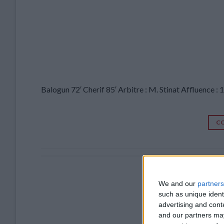
Balogun 72′ Cherif 85′ Arbitre : M. Stinat Affluence :
CO
Monaco 
We and our
partners
such as unique ident
advertising and con
and our partners may