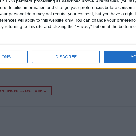
ur 1538 partners’ processing as described above. Alternatively you may 
ore detailed information and change your preferences before consenti
our personal data may not require your consent, but you have a right t
ferences will apply to this website only. You can change your preferen
y returning to this site and clicking the "Privacy" button at the bottom
IONS
DISAGREE
A
NTINUER LA LECTURE
→