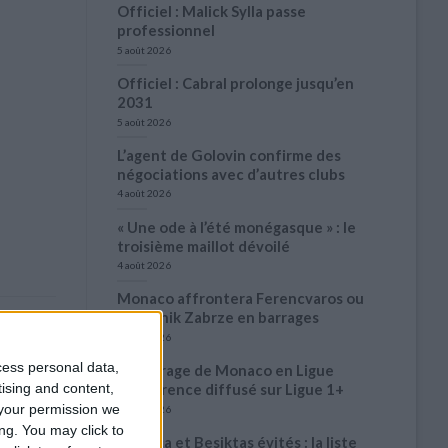
Officiel : Malick Sylla passe
professionnel
5 août 2026
Officiel : Cabral prolonge jusqu’en
2031
5 août 2026
L’agent de Golovin confirme des
négociations avec d’autres clubs
4 août 2026
« Une ode à l’été monégasque » : le
troisième maillot dévoilé
4 août 2026
Monaco affrontera Ferencvaros ou
le Gornik Zabrze en barrages
3 août 2026
cess personal data,
Le barrage de Monaco en Ligue
tising and content,
Conférence diffusé sur Ligue 1+
your permission we
3 août 2026
ng. You may click to
Benfica et Besiktas évités : la liste