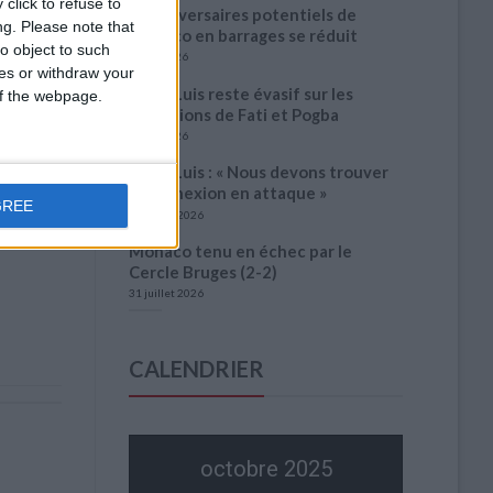
click to refuse to
des adversaires potentiels de
ng.
Please note that
Monaco en barrages se réduit
o object to such
3 août 2026
ces or withdraw your
Filipe Luis reste évasif sur les
 of the webpage.
conditions de Fati et Pogba
1 août 2026
Filipe Luis : « Nous devons trouver
la connexion en attaque »
GREE
31 juillet 2026
Monaco tenu en échec par le
Cercle Bruges (2-2)
31 juillet 2026
CALENDRIER
octobre 2025