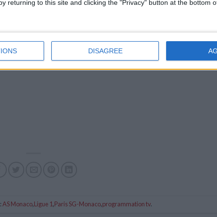
y returning to this site and clicking the "Privacy" button at the bottom
IONS
DISAGREE
A
:
AS Monaco
,
Ligue 1
,
Paris SG-Monaco
,
programmation tv
.