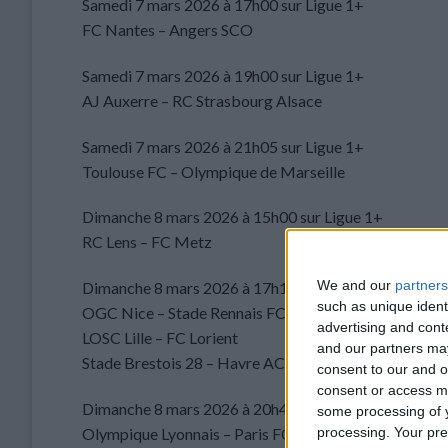
Samedi 7 mars 2026 à 17h00 sur Ligue 1+
FC Nantes – Angers SCO
Samedi 7 mars 2026 à 19h00 sur Ligue 1+
AJ Auxerre – RC Strasbourg Alsace
Samedi 7 mars 2026 à 21h05 sur Ligue 1+
Toulouse FC – Olympique de Marseille
Dimanche 8 mars 2026 à 15h00 sur Ligue 1+
RC Lens – FC Metz
We and our
partners
Dimanche 8 mars 2026 à 17h15 sur Ligue 1+
such as unique ident
OGC Nice – Stade Rennais FC
advertising and con
LOSC Lille – FC Lorient
and our partners may
Stade Brestois 28 – Havre AC
consent to our and o
consent or access m
Dimanche 8 mars 2026 à 20h45 sur Ligue 1+
some processing of y
Olympique Lyonnais – Paris FC
processing. Your pre