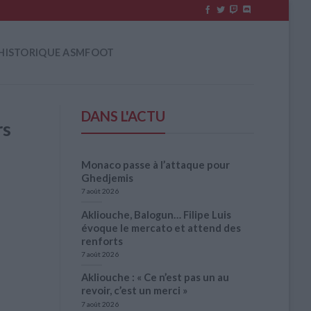
HISTORIQUE ASMFOOT
DANS L'ACTU
rs
Monaco passe à l’attaque pour
Ghedjemis
7 août 2026
Akliouche, Balogun… Filipe Luis
évoque le mercato et attend des
renforts
7 août 2026
Akliouche : « Ce n’est pas un au
revoir, c’est un merci »
7 août 2026