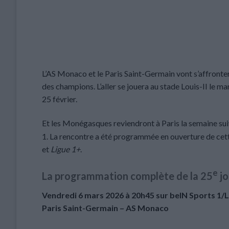
L’AS Monaco et le Paris Saint-Germain vont s’affronter 
des champions. L’aller se jouera au stade Louis-II le ma
25 février.
Et les Monégasques reviendront à Paris la semaine suiv
1. La rencontre a été programmée en ouverture de cette
et
Ligue 1+
.
e
La programmation complète de la 25
jo
Vendredi 6 mars 2026 à 20h45 sur beIN Sports 1/L
Paris Saint-Germain – AS Monaco