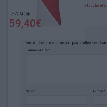
Pocognoli : « Il y a de la frustration à tous les éta
club »
Laisser un commentaire
Votre adresse e-mail ne sera pas publiée.
Les cham
Commentaire
*
Nom
*
E-mail
*