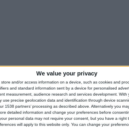
We value your privacy
store and/or access information on a device, such as cookies and pro
ifiers and standard information sent by a device for personalised adver
tent measurement, audience research and services development.
With 
 use precise geolocation data and identification through device scanni
ur 1538 partners’ processing as described above. Alternatively you may 
ore detailed information and change your preferences before consenti
our personal data may not require your consent, but you have a right t
ferences will apply to this website only. You can change your preferen