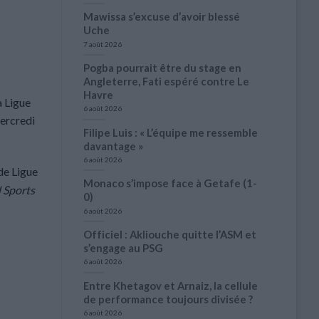
Mawissa s’excuse d’avoir blessé
Uche
7 août 2026
Pogba pourrait être du stage en
Angleterre, Fati espéré contre Le
Havre
a Ligue
6 août 2026
mercredi
Filipe Luis : « L’équipe me ressemble
davantage »
6 août 2026
de Ligue
Monaco s’impose face à Getafe (1-
 Sports
0)
6 août 2026
Officiel : Akliouche quitte l’ASM et
s’engage au PSG
6 août 2026
Entre Khetagov et Arnaiz, la cellule
de performance toujours divisée ?
6 août 2026