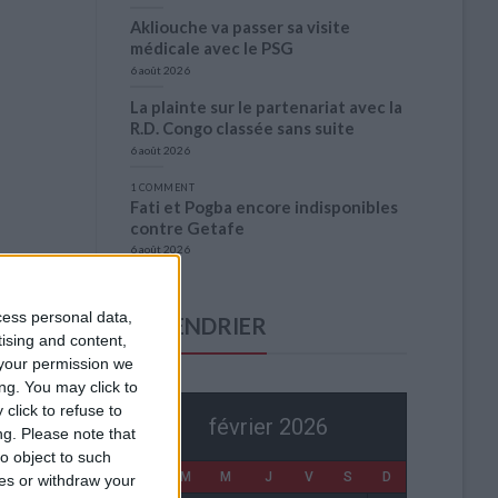
Akliouche va passer sa visite
médicale avec le PSG
6 août 2026
La plainte sur le partenariat avec la
R.D. Congo classée sans suite
6 août 2026
1 COMMENT
Fati et Pogba encore indisponibles
contre Getafe
6 août 2026
cess personal data,
CALENDRIER
tising and content,
your permission we
ng. You may click to
click to refuse to
février 2026
ng.
Please note that
o object to such
L
M
M
J
V
S
D
ces or withdraw your