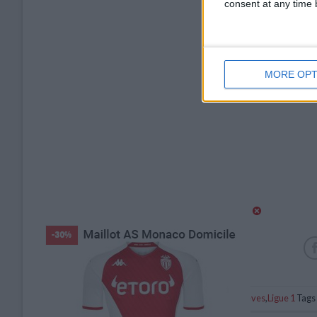
consent at any time b
MORE OPT
Catégorie :
Brèves
,
Ligue 1
Tags 