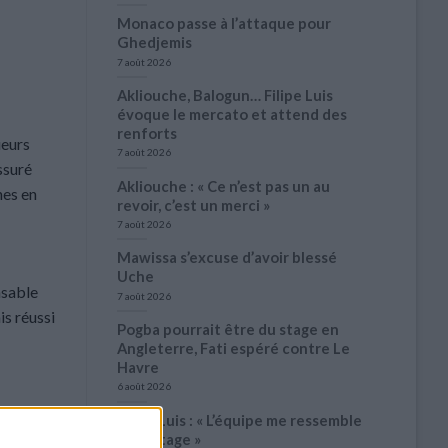
Monaco passe à l’attaque pour
Ghedjemis
7 août 2026
Akliouche, Balogun… Filipe Luis
évoque le mercato et attend des
renforts
ueurs
7 août 2026
ssuré
Akliouche : « Ce n’est pas un au
nes en
revoir, c’est un merci »
7 août 2026
Mawissa s’excuse d’avoir blessé
Uche
nsable
7 août 2026
is réussi
Pogba pourrait être du stage en
Angleterre, Fati espéré contre Le
Havre
6 août 2026
Filipe Luis : « L’équipe me ressemble
davantage »