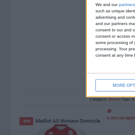
We and our
partners
such as unique ident
advertising and con
and our partners may
consent to our and o
consent or access m
some processing of y
processing. Your pre
consent at any time b
MORE OPT
Catégorie :
Brèves
Tags :
A
Les Ultras suspendent leur grève des encourage