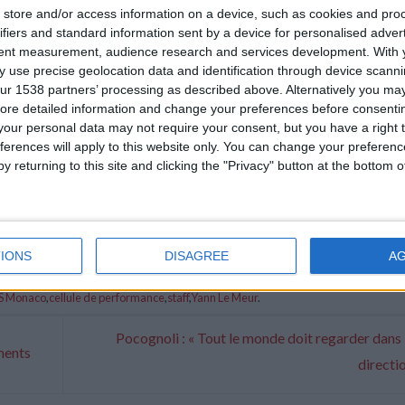
store and/or access information on a device, such as cookies and pro
ifiers and standard information sent by a device for personalised adver
tent measurement, audience research and services development.
With 
 use precise geolocation data and identification through device scanni
ur 1538 partners’ processing as described above. Alternatively you may 
ore detailed information and change your preferences before consenti
our personal data may not require your consent, but you have a right t
ferences will apply to this website only. You can change your preferen
y returning to this site and clicking the "Privacy" button at the bottom
IONS
DISAGREE
A
S Monaco
,
cellule de performance
,
staff
,
Yann Le Meur
.
Pocognoli : « Tout le monde doit regarder dan
ments
directi