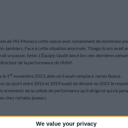
 sein de l’AS Monaco cette saison avec notamment de nombreux jo
chio-jambiers. Face à cette situation anormale, Thiago Scuro avait a
vrait se passer. Selon
L’Équipe
, l’audit lancé lors des dernières semai
e directeur de la performance de l’ASM.
er
s le 1
novembre 2023, date où il avait remplacé James Bunce.
nces du sport entre 2016 et 2019 avant de devenir en 2022 le respo
errements de la cellule de performance qu’il dirige et qui n’a jama
es chez certains joueurs.
We value your privacy