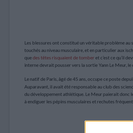
Les blessures ont constitué un véritable problème au
touchés au niveau musculaire, et en particulier aux is
que
des têtes risquaient de tomber
et c’est ce qu’il de
interne devrait pousser vers la sortie Yann Le Meur, l
Le natif de Paris, âgé de 45 ans, occupe ce poste depui
Auparavant, il avait été responsable au club des scie
du développement athlétique. Le Meur paierait donc les 
à endiguer les pépins musculaires et rechutes fréquent