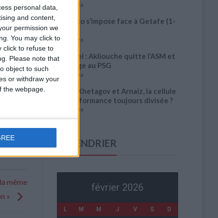
6 août 2026
cess personal data,
tising and content,
Monaco s’impose face à Getafe (1-
your permission we
0)
ng. You may click to
6 août 2026
click to refuse to
Officiel : Akliouche quitte l’ASM et
ng.
Please note that
s’engage au PSG
o object to such
6 août 2026
ces or withdraw your
 of the webpage.
Entre Khetagov et Arnaiz, la cellule
de performance toujours divisée ?
6 août 2026
GREE
CALENDRIER
s la même
février 2026
on »
L
M
M
J
V
S
D