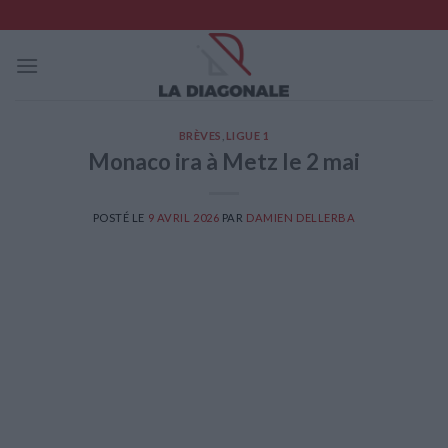
Skip
to
content
BRÈVES
,
LIGUE 1
Monaco ira à Metz le 2 mai
POSTÉ LE
9 AVRIL 2026
PAR
DAMIEN DELLERBA