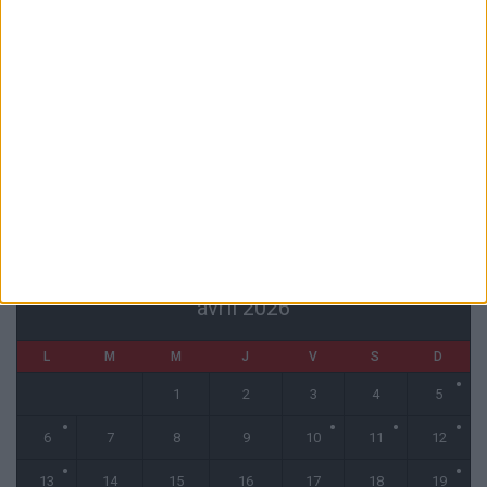
6 août 2026
La plainte sur le partenariat avec la R.D. Congo classée sans suite
6 août 2026
1 COMMENT
Fati et Pogba encore indisponibles contre Getafe
6 août 2026
CALENDRIER
avril 2026
L
M
M
J
V
S
D
1
2
3
4
5
6
7
8
9
10
11
12
13
14
15
16
17
18
19