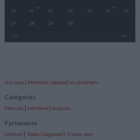
20
21
22
23
24
25
26
27
28
29
30
« Mar
Mai »
A propos
|
Mentions Légales
|
Les donateurs
Catégories
Mercato
⎢
Infirmerie
⎢
Analyses
Partenaires
Livefoot
⎢
Radio Diagonale
⎢
Pronos-asm