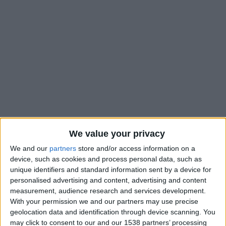
We value your privacy
e
La LFP a dévoilé, ce jeudi, la programmation TV de la 32
We and our
partners
store and/or access information on a
journée de Ligue 1, la dernière journée qui n’avait pas encore
device, such as cookies and process personal data, such as
e
e
unique identifiers and standard information sent by a device for
de programmation précise, puisque les 33
et 34
levées
personalised advertising and content, advertising and content
feront l’objet d’un multiplex les samedis 9 et 16 mai sur la
measurement, audience research and services development.
chaîne linéaire de Ligue 1+, en plus d’une diffusion sur un canal
With your permission we and our partners may use precise
dédié.
geolocation data and identification through device scanning. You
may click to consent to our and our 1538 partners’ processing