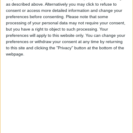
Pour cette journée, l’AS Monaco se rendra à Metz. La
as described above. Alternatively you may click to refuse to
rencontre a été fixée au samedi 2 mai, à 19 heures. La
consent or access more detailed information and change your
preferences before consenting.
Please note that some
diffusion sera assurée par
Ligue 1+
.
processing of your personal data may not require your consent,
but you have a right to object to such processing. Your
La programmation complète de la 32e journée
preferences will apply to this website only. You can change your
Vendredi 1er mai 2026 à 20h45 sur Ligue 1+
preferences or withdraw your consent at any time by returning
to this site and clicking the "Privacy" button at the bottom of the
FC Nantes – Olympique de Marseille
webpage.
Samedi 2 mai 2026 à 17h00 sur beIN SPORTS 1
Paris Saint-Germain – FC Lorient
Samedi 2 mai 2026 à 19h00 sur Ligue 1+
FC Metz – AS Monaco
Samedi 2 mai 2026 à 21h05 sur Ligue 1+
OGC Nice – RC Lens
Dimanche 3 mai 2026 à 15h00 sur Ligue 1+