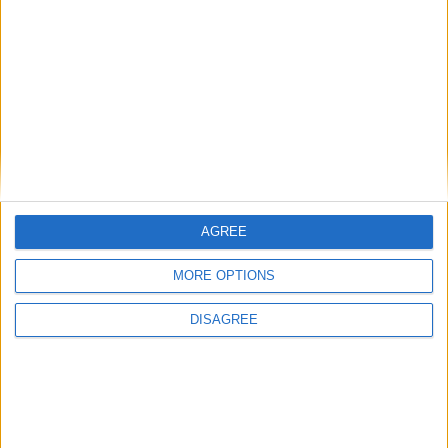
Laisser un commentaire
Votre adresse e-mail ne sera pas publiée.
Les champs
obligatoires sont indiqués avec
*
Commentaire
*
AGREE
MORE OPTIONS
DISAGREE
Nom
*
E-mail
*