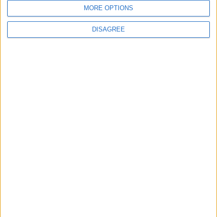
MORE OPTIONS
Site web
DISAGREE
Enregistrer mon nom, mon e-mail et mon site
dans le navigateur pour mon prochain commentaire.
DANS L'ACTU
Pogba pourrait être du stage en Angleterre, Fati espéré contre Le
Havre
6 août 2026
Filipe Luis : « L’équipe me ressemble d’avantage »
6 août 2026