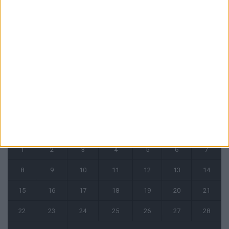
4 août 2026
« Une ode à l’été monégasque » : le troisième maillot dévoilé
4 août 2026
CALENDRIER
juin 2026
L
M
M
J
V
S
D
1
2
3
4
5
6
7
8
9
10
11
12
13
14
15
16
17
18
19
20
21
22
23
24
25
26
27
28