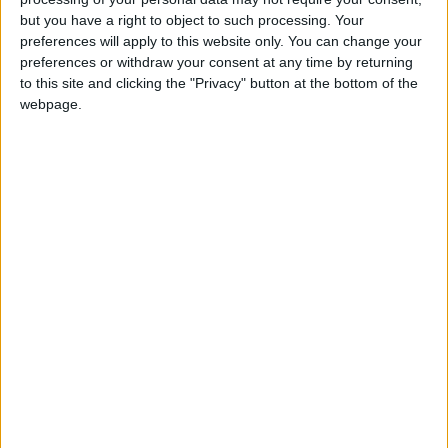
but you have a right to object to such processing. Your
Place désormais à la Coupe du monde pour le milieu offensif
preferences will apply to this website only. You can change your
de l’ASM, qui va s’envoler ce mardi pour l’Amérique. La France
preferences or withdraw your consent at any time by returning
to this site and clicking the "Privacy" button at the bottom of the
fera son entrée en lice dans la compétition dans une semaine,
webpage.
le 16 juin, contre le Sénégal de Krépin Diatta et Lamine
Camara.