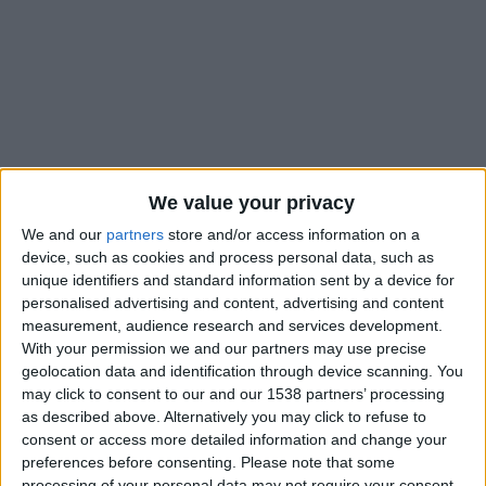
We value your privacy
We and our
partners
store and/or access information on a
device, such as cookies and process personal data, such as
unique identifiers and standard information sent by a device for
personalised advertising and content, advertising and content
measurement, audience research and services development.
Après
le couac contre la Côte d’Ivoire de Simon Adingra
, la
With your permission we and our partners may use precise
France de Maghnes Akliouche a terminé sa préparation
geolocation data and identification through device scanning. You
contre l’Irlande du Nord avec une victoire (3-1). Les trois buts
may click to consent to our and our 1538 partners’ processing
as described above. Alternatively you may click to refuse to
tricolores ont été signés Michael Olise, et c’est lui que le
consent or access more detailed information and change your
e
Monégasque de 24 ans a remplacé, à la 82
minute, pour sa
preferences before consenting.
Please note that some
neuvième sélection en bleu.
processing of your personal data may not require your consent,