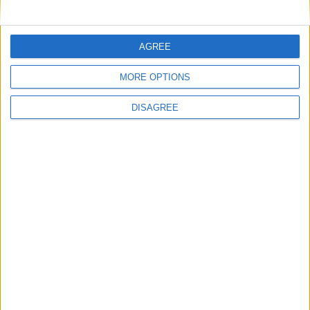
Catégorie :
Brèves
,
Ligue 1
Tags :
AS Monaco
,
calendrier
,
Ligue 1
,
Saison
2026-2027
.
AGREE
Un déplacement au Havre
Camara et Diatta accrochés
MORE OPTIONS
pour débuter la saison
avec le Sénégal
DISAGREE
Laisser un commentaire
Votre adresse e-mail ne sera pas publiée.
Les champs
obligatoires sont indiqués avec
*
Commentaire
*