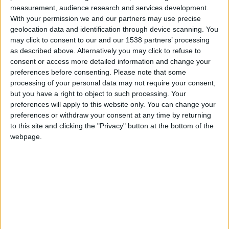
measurement, audience research and services development.
programme pour les 34 journées de Championnat.
With your permission we and our partners may use precise
geolocation data and identification through device scanning. You
Le moins que l’on puisse dire, c’est que le début d’exercice va
may click to consent to our and our 1538 partners’ processing
s’avérer torride pour les Rouge et Blanc. Après l’ouverture en
as described above. Alternatively you may click to refuse to
terres havraises, placée entre les barrages de la Ligue
consent or access more detailed information and change your
e
Conférence, la pente va immédiatement s’élever. En 2
preferences before consenting.
Please note that some
processing of your personal data may not require your consent,
journée, Monaco recevra Marseille avant de se déplacer de
but you have a right to object to such processing. Your
nouveau, début septembre, sur la pelouse du Parc des Princes
preferences will apply to this website only. You can change your
pour affronter le PSG. Strasbourg à l’extérieur et Lens à
preferences or withdraw your consent at any time by returning
domicile viendront compléter un mois de septembre qui
to this site and clicking the "Privacy" button at the bottom of the
s’annonce déjà périlleux.
webpage.
Pour les derbys contre Nice, il faudra cependant attendre
2027. Le match aller commencera l’année civile, le 2 janvier, et
e
il aura lieu au stade Louis-II, dans le cadre de la 15
journée. La
manche retour aura lieu lors de l’avant-dernière journée, la
e
33
, le dimanche 22 mai.