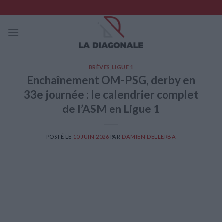
Skip
to
content
BRÈVES
,
LIGUE 1
Enchaînement OM-PSG, derby en
33e journée : le calendrier complet
de l’ASM en Ligue 1
POSTÉ LE
10 JUIN 2026
PAR
DAMIEN DELLERBA