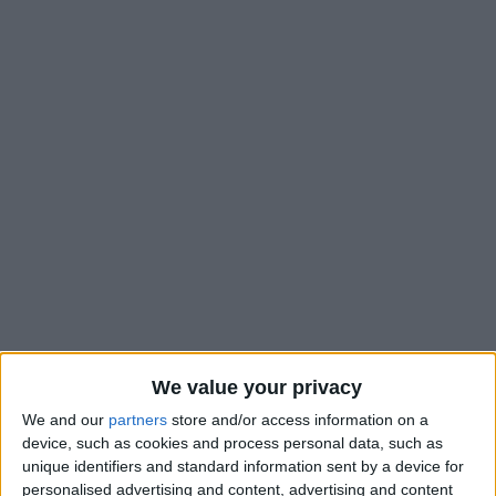
Habituée à faire durer le plaisir et à étaler ses annonces, la
We value your privacy
LFP a cette fois été plus rapide pour dévoiler les calendriers
We and our
partners
store and/or access information on a
des différentes équipes de Ligue 1. L’AS Monaco, qui
débutera
device, such as cookies and process personal data, such as
sa saison par un déplacement au Havre et la terminera par la
unique identifiers and standard information sent by a device for
réception de Troyes
, connaît désormais l’intégralité de son
personalised advertising and content, advertising and content