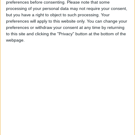
preferences before consenting.
Please note that some
U23 contre la R.D. Congo. Deux buts qui lui ont valu de
processing of your personal data may not require your consent,
recevoir le trophée d’homme de la rencontre et qui ont
but you have a right to object to such processing. Your
contribué au succès des
Éléphants
(3-1).
preferences will apply to this website only. You can change your
preferences or withdraw your consent at any time by returning
to this site and clicking the "Privacy" button at the bottom of the
«
Nous sommes vraiment fiers de ce que nous avons
webpage.
accompli
, a déclaré Konaté à l’issue de la rencontre.
Dès le
début du tournoi, on s’est dit qu’on était venus ici pour
gagner, pas juste pour participer.
» Dont acte, puisque la Côte
d’Ivoire n’a perdu aucun match de tout le tournoi. Elle n’a
toutefois pas pu participer à la finale en raison de son
classement dans le groupe, terminant derrière le Portugal,
futur vainqueur, seulement à cause d’une moins bonne
différence de buts.