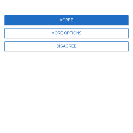
Nom
*
AGREE
E-mail
*
MORE OPTIONS
DISAGREE
Site web
Enregistrer mon nom, mon e-mail et mon site
dans le navigateur pour mon prochain commentaire.