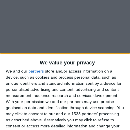
We value your privacy
We and our
partners
store and/or access information on a
device, such as cookies and process personal data, such as
unique identifiers and standard information sent by a device for
personalised advertising and content, advertising and content
measurement, audience research and services development.
Oumar Konaté a terminé le Tournoi Maurice-Revello encore
With your permission we and our partners may use precise
mieux qu’il ne l’avait commencé. L’attaquant de l’AS Monaco
geolocation data and identification through device scanning. You
avait marqué un but pour le premier match de la phase de
may click to consent to our and our 1538 partners’ processing
as described above. Alternatively you may click to refuse to
groupes et pour le dernier du tournoi, celui comptant pour la
consent or access more detailed information and change your
troisième place, il s’est offert un doublé avec la Côte d’Ivoire