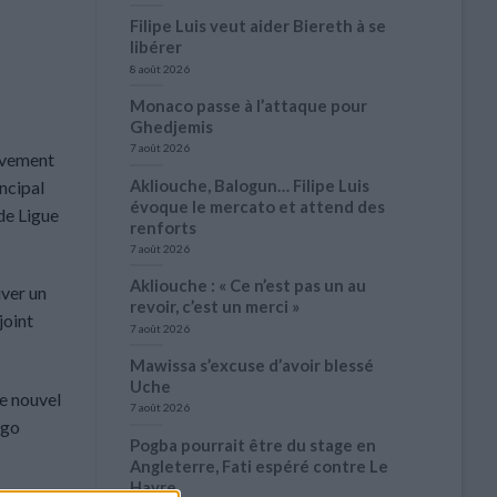
Filipe Luis veut aider Biereth à se
libérer
8 août 2026
Monaco passe à l’attaque pour
Ghedjemis
7 août 2026
tivement
Akliouche, Balogun… Filipe Luis
ncipal
évoque le mercato et attend des
de Ligue
renforts
7 août 2026
Akliouche : « Ce n’est pas un au
uver un
revoir, c’est un merci »
joint
7 août 2026
Mawissa s’excuse d’avoir blessé
Uche
Le nouvel
7 août 2026
ogo
Pogba pourrait être du stage en
Angleterre, Fati espéré contre Le
Havre