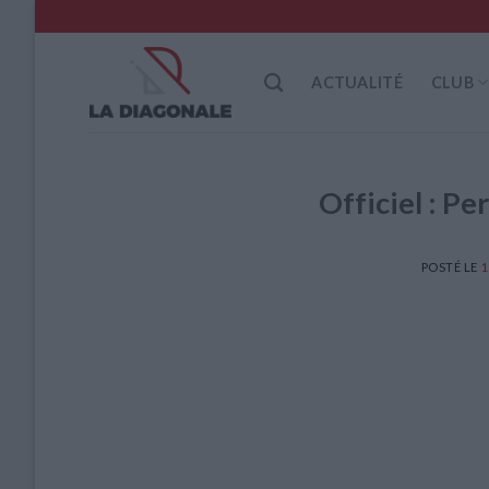
Skip
to
content
ACTUALITÉ
CLUB
Officiel : Pe
POSTÉ LE
1