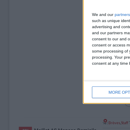
We and our
partners
such as unique ident
advertising and con
and our partners may
consent to our and o
consent or access m
some processing of y
processing. Your pre
consent at any time b
MORE OPT
Catégorie :
Brèves
,
Staff
T