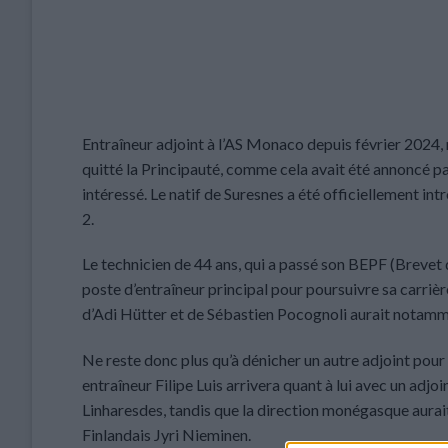
Entraîneur adjoint à l’AS Monaco depuis février 2024, 
quitté la Principauté, comme cela avait été annoncé pa
intéressé. Le natif de Suresnes a été officiellement i
2.
Le technicien de 44 ans, qui a passé son BEPF (Brevet d
poste d’entraîneur principal pour poursuivre sa carrière
d’Adi Hütter et de Sébastien Pocognoli aurait notam
Ne reste donc plus qu’à dénicher un autre adjoint pour
entraîneur Filipe Luis arrivera quant à lui avec un adj
Linharesdes, tandis que la direction monégasque aura
Finlandais Jyri Nieminen.