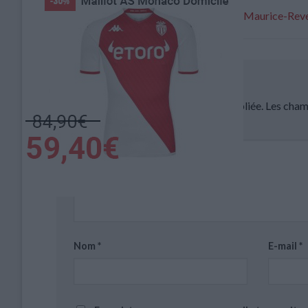
Dendani battu en finale du Tournoi Maurice-Reve
Laisser un commentaire
Votre adresse e-mail ne sera pas publiée.
Les cham
Commentaire
*
Nom
*
E-mail
*