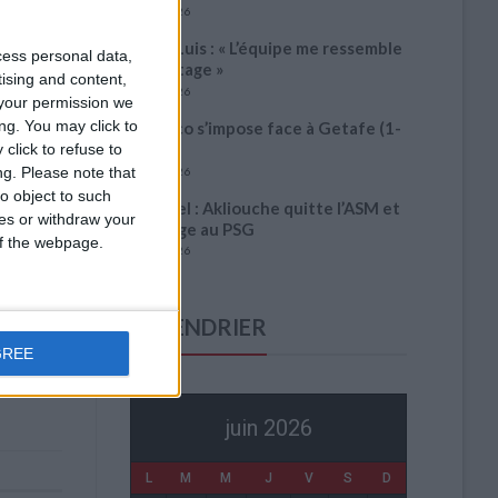
6 août 2026
Filipe Luis : « L’équipe me ressemble
cess personal data,
davantage »
tising and content,
6 août 2026
your permission we
ng. You may click to
Monaco s’impose face à Getafe (1-
0)
click to refuse to
ng.
Please note that
6 août 2026
o object to such
Officiel : Akliouche quitte l’ASM et
ces or withdraw your
s’engage au PSG
 of the webpage.
6 août 2026
CALENDRIER
GREE
juin 2026
L
M
M
J
V
S
D