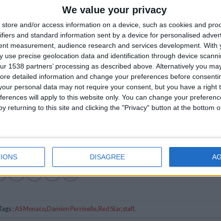
We value your privacy
store and/or access information on a device, such as cookies and pro
ifiers and standard information sent by a device for personalised adver
tent measurement, audience research and services development.
With 
 use precise geolocation data and identification through device scanni
ur 1538 partners’ processing as described above. Alternatively you may 
ore detailed information and change your preferences before consenti
our personal data may not require your consent, but you have a right t
ferences will apply to this website only. You can change your preferen
y returning to this site and clicking the "Privacy" button at the bottom
IONS
DISAGREE
A
ags :
AS Monaco
,
Damien Perrinelle
,
Red Star
,
staff
.