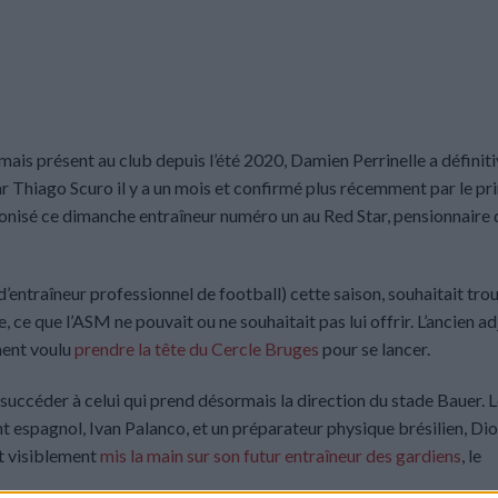
mais présent au club depuis l’été 2020, Damien Perrinelle a défini
r Thiago Scuro il y a un mois et confirmé plus récemment par le pri
ntronisé ce dimanche entraîneur numéro un au Red Star, pensionnaire 
’entraîneur professionnel de football) cette saison, souhaitait tro
, ce que l’ASM ne pouvait ou ne souhaitait pas lui offrir. L’ancien ad
ment voulu
prendre la tête du Cercle Bruges
pour se lancer.
 succéder à celui qui prend désormais la direction du stade Bauer. 
oint espagnol, Ivan Palanco, et un préparateur physique brésilien, Di
it visiblement
mis la main sur son futur entraîneur des gardiens
, le