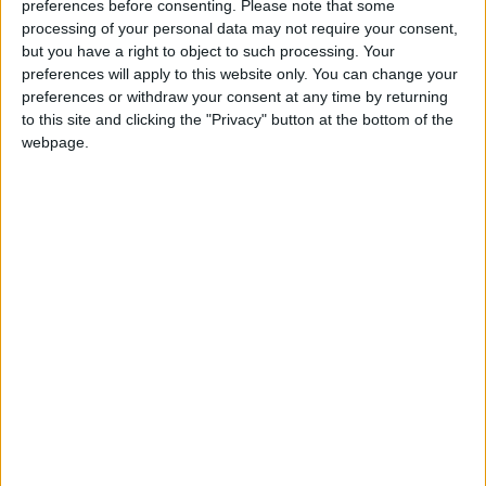
preferences before consenting.
Please note that some
es
mais l’occasion se présentera peut-être en 8
de finale,
processing of your personal data may not require your consent,
but you have a right to object to such processing. Your
samedi (23h), face au Paraguay, tombeur de l’Allemagne aux
preferences will apply to this website only. You can change your
tirs au but.
preferences or withdraw your consent at any time by returning
to this site and clicking the "Privacy" button at the bottom of the
es
L’aventure s’achève en revanche au stade des 16
pour Simon
webpage.
Adingra, dont
le retour à Sunderland
a été annoncé par l’ASM,
et la Côte d’Ivoire. Les
Éléphants
ont été sortis par la
Norvège un peu plus tôt dans la soirée (1-2), victimes d’Erling
Haaland en fin de match. Le désormais ex-Monégasque était
resté sur le banc pour cette rencontre, tout comme Wilfried
Singo.