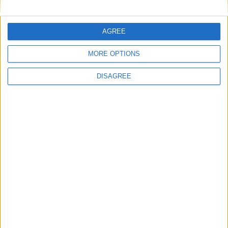
Nom
*
AGREE
MORE OPTIONS
E-mail
*
DISAGREE
Site web
Enregistrer mon nom, mon e-mail et mon site
dans le navigateur pour mon prochain commentaire.