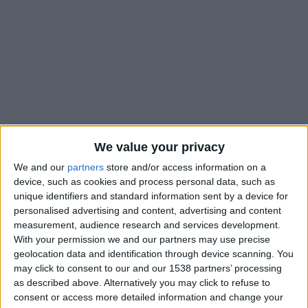
We value your privacy
We and our
partners
store and/or access information on a
device, such as cookies and process personal data, such as
unique identifiers and standard information sent by a device for
personalised advertising and content, advertising and content
measurement, audience research and services development.
Maghnes Akliouche et l’équipe de France vont pouvoir
With your permission we and our partners may use precise
poursuivre leur rêve américain à la Coupe du monde. Les
geolocation data and identification through device scanning. You
es
may click to consent to our and our 1538 partners’ processing
Bleus ont facilement disposé de la Suède en 16
de finale (3-
as described above. Alternatively you may click to refuse to
0) grâce notamment à un doublé de Kylian Mbappé. Le milieu
consent or access more detailed information and change your
offensif de l’ASM n’est pas entré en jeu lors de cette partie,