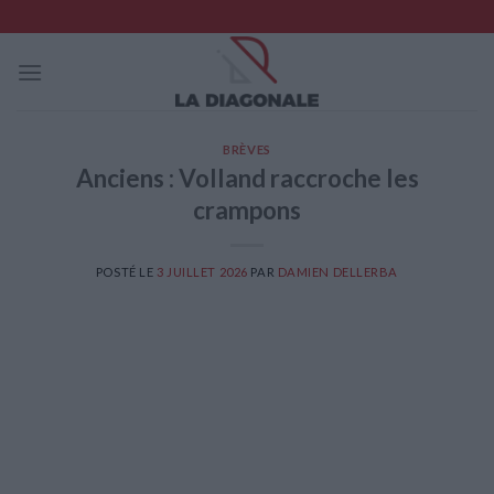
Skip
to
content
BRÈVES
Anciens : Volland raccroche les
crampons
POSTÉ LE
3 JUILLET 2026
PAR
DAMIEN DELLERBA