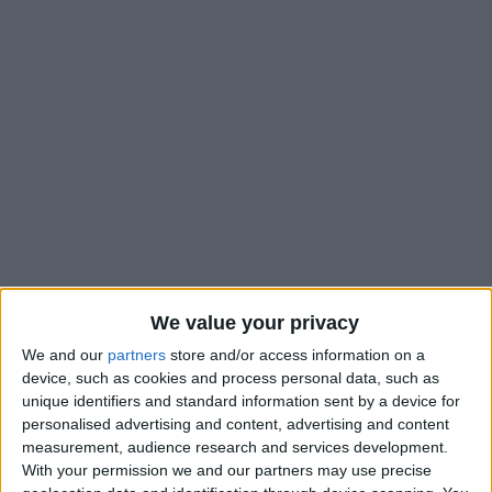
We value your privacy
Lors du mercato estival 2020, l’AS Monaco avait notamment
We and our
partners
store and/or access information on a
recruté Caio Henrique et Kevin Volland. Si le premier a quitté
device, such as cookies and process personal data, such as
l’ASM ces derniers jours, le second a pris sa retraite à l’âge de
unique identifiers and standard information sent by a device for
personalised advertising and content, advertising and content
33 ans, jeudi, alors qu’il évoluait depuis un an au Munich 1860,
measurement, audience research and services development.
e
son club formateur, relégué administrativement en 4
With your permission we and our partners may use precise
division. «
Il arrive parfois qu’on doive prendre une décision