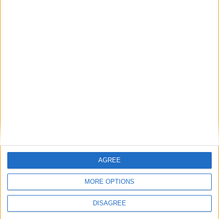
Catégorie :
Brèves
Tags :
Anciens
,
AS Monaco
,
kevin volland
,
retraite
.
Akliouche flatté par l’intérêt
Akliouche en quarts de finale
du PSG
de la Coupe du monde
Laisser un commentaire
Votre adresse e-mail ne sera pas publiée.
Les champs
obligatoires sont indiqués avec
*
AGREE
Commentaire
*
MORE OPTIONS
DISAGREE