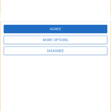
Nom
*
AGREE
MORE OPTIONS
E-mail
*
DISAGREE
Site web
Enregistrer mon nom, mon e-mail et mon site
dans le navigateur pour mon prochain commentaire.