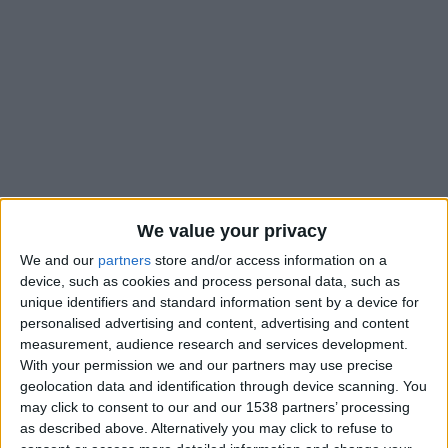
We value your privacy
We and our
partners
store and/or access information on a
device, such as cookies and process personal data, such as
unique identifiers and standard information sent by a device for
e
Folarin Balogun va bien participer au 8
de finale entre les
personalised advertising and content, advertising and content
États-Unis et la Belgique, dans la nuit de mardi à mercredi
measurement, audience research and services development.
(02h). Exclu pour une mauvaise semelle sur un mollet et une
With your permission we and our partners may use precise
geolocation data and identification through device scanning. You
es
cheville d’un joueur bosnien lors des 16
de finale, l’attaquant
may click to consent to our and our 1538 partners’ processing
de l’AS Monaco a été blanchi par la FIFA et son comité
as described above. Alternatively you may click to refuse to
disciplinaire, grâce à l’article 27 du règlement qui permet de