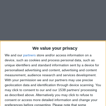
We value your privacy
We and our
partners
store and/or access information on a
device, such as cookies and process personal data, such as
unique identifiers and standard information sent by a device for
personalised advertising and content, advertising and content
En même temps que l’arrivée de Filipe Luis au poste
measurement, audience research and services development.
d’entraîneur, l’AS Monaco a annoncé le staff qui composera la
With your permission we and our partners may use precise
geolocation data and identification through device scanning. You
garde rapprochée de l’entraîneur brésilien, fraîchement
may click to consent to our and our 1538 partners’ processing
officialisé. Le technicien de 40 ans arrive avec deux hommes
as described above. Alternatively you may click to refuse to
qui étaient déjà à ses côtés lors de ses débuts du côté de
consent or access more detailed information and change your
Flamengo, l’entraîneur adjoint espagnol Ivan Palanco et le
preferences before consenting.
Please note that some