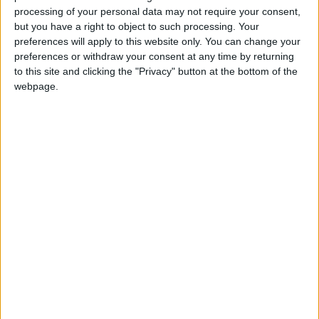
préparateur physique brésilien Diogo Linhares.
processing of your personal data may not require your consent,
but you have a right to object to such processing. Your
preferences will apply to this website only. You can change your
Pour remplacer Damien Perrinelle, en qualité d’adjoint de
preferences or withdraw your consent at any time by returning
club, l’ASM a fait revenir l’un de ses anciens collaborateurs,
to this site and clicking the "Privacy" button at the bottom of the
Antony Santiago, qui était auparavant responsable de
webpage.
l’analyse tactique et qui avait rejoint Tottenham en décembre
dernier. Enfin, pour succéder à Frédéric De Boever au poste
d’entraîneur des gardiens, c’est le compatriote de Lukas
Hradecky qui a été choisi, Jyri Nieminen.