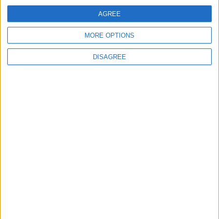
E-mail
*
AGREE
MORE OPTIONS
DISAGREE
Site web
Enregistrer mon nom, mon e-mail et mon site
dans le navigateur pour mon prochain commentaire.
DANS L'ACTU
Filipe Luis veut garder Camara