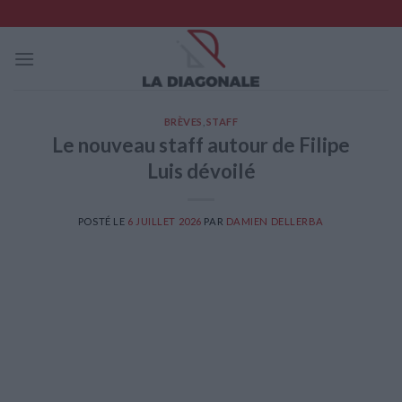
Skip
to
content
BRÈVES
,
STAFF
Le nouveau staff autour de Filipe
Luis dévoilé
POSTÉ LE
6 JUILLET 2026
PAR
DAMIEN DELLERBA