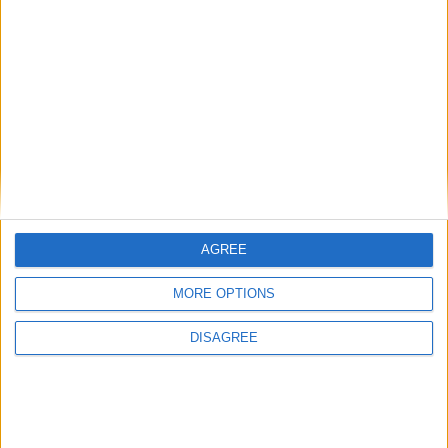
Catégorie :
Brèves
Tags :
amicaux
,
AS Monaco
,
préparation
,
stage
.
AGREE
Zakaria en quarts de finale de
Scuro se donne l’été pour
la Coupe du monde
décider de l’avenir de Pogba
MORE OPTIONS
DISAGREE
DANS L'ACTU
Monaco passe à l’attaque pour Ghedjemis