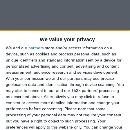
We value your privacy
We and our
partners
store and/or access information on a
device, such as cookies and process personal data, such as
unique identifiers and standard information sent by a device for
personalised advertising and content, advertising and content
measurement, audience research and services development.
With your permission we and our partners may use precise
geolocation data and identification through device scanning. You
La présaison de l’AS Monaco se précise. Alors que se tenait ce
may click to consent to our and our 1538 partners’ processing
as described above. Alternatively you may click to refuse to
mercredi matin la première séance d’entraînement dirigée par
consent or access more detailed information and change your
Filipe Luis, le club de la Principauté a détaillé le programme
preferences before consenting.
Please note that some
de sa préparation estivale. Deux matches amicaux, contre le
processing of your personal data may not require your consent,
Sporting Portugal (25 juillet) et Liverpool (9 août) avaient
but you have a right to object to such processing. Your
déjà été annoncés par les clubs en question, et l’ASM en a
preferences will apply to this website only. You can change your