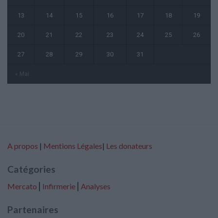
13
14
15
16
17
18
19
20
21
22
23
24
25
26
27
28
29
30
31
« Mai
A propos
|
Mentions Légales
|
Les donateurs
Catégories
Mercato
⎢
Infirmerie
⎢
Analyses
Partenaires