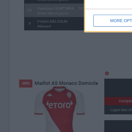
Kassoum OUATTARA
10
20
Millieu offensif gauche
MORE OPT
Folarin BALOGUN
9
Attaquant
Détails
Date
Heure
Compéti
28 janvier 2026
21h00
Ligue des c
Lieu de la rencontre