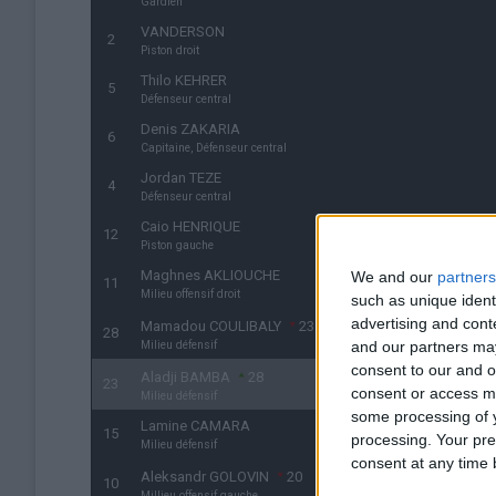
Gardien
VANDERSON
2
Piston droit
Thilo KEHRER
5
Défenseur central
Denis ZAKARIA
6
Capitaine, Défenseur central
Jordan TEZE
4
Défenseur central
Caio HENRIQUE
12
Piston gauche
Maghnes AKLIOUCHE
We and our
partners
11
Milieu offensif droit
such as unique ident
advertising and con
Mamadou COULIBALY
23
28
Milieu défensif
and our partners may
consent to our and o
Aladji BAMBA
28
23
consent or access m
Milieu défensif
some processing of y
Lamine CAMARA
15
processing. Your pre
Milieu défensif
consent at any time b
Aleksandr GOLOVIN
20
10
Millieu offensif gauche