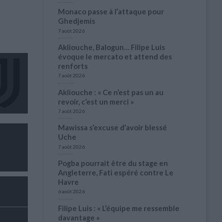
Monaco passe à l’attaque pour
Ghedjemis
7 août 2026
Akliouche, Balogun… Filipe Luis
évoque le mercato et attend des
renforts
7 août 2026
Akliouche : « Ce n’est pas un au
revoir, c’est un merci »
7 août 2026
Mawissa s’excuse d’avoir blessé
Uche
7 août 2026
Pogba pourrait être du stage en
Angleterre, Fati espéré contre Le
Havre
6 août 2026
Filipe Luis : « L’équipe me ressemble
davantage »