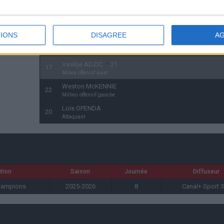
Milieu offensif droit
Kenan YILDIZ
7
10
Millieu offensif gauche
IONS
DISAGREE
A
Fabio MIRETTI
17
21
Milieu offensif axial
Vasilije ADZIC
21
17
Milieu offensif axial
Weston McKENNIE
22
Millieu offensif gauche
Loïs OPENDA
20
Attaquant
tion
Saison
Journée
Diffuseur
hampions
2025-2026
8
Canal+ Sport 