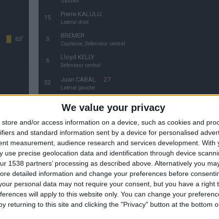
Gardien
Pierre KALULU
15
Latéral droit
BREMER
63'
3
Capitaine, Défenseur central
Lloyd KELLY
6
Défenseur central
Juan CABAL
27
32
Latéral gauche
Andrea CAMBIASO
32
27
We value your privacy
Latéral gauche
store and/or access information on a device, such as cookies and pro
Teun KOOPMEINERS
11
8
ifiers and standard information sent by a device for personalised adver
Milieu défensif
tent measurement, audience research and services development.
With 
Edon ZHEGROVA
8
11
 use precise geolocation data and identification through device scanni
Milieu offensif droit
ur 1538 partners’ processing as described above. Alternatively you may 
Khephren THURAM
30
19
ore detailed information and change your preferences before consenti
Milieu défensif
our personal data may not require your consent, but you have a right t
71'
Jonathan DAVID
19
ferences will apply to this website only. You can change your preferen
30
Attaquant
y returning to this site and clicking the "Privacy" button at the bottom
Francisco CONCEIÇAO
10
7