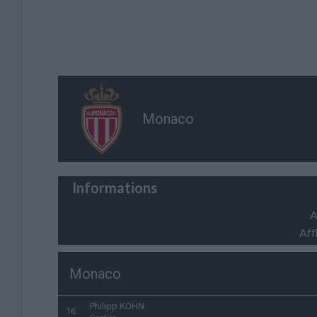
Monaco
Informations
A
Aff
Monaco
Philipp KÖHN
16