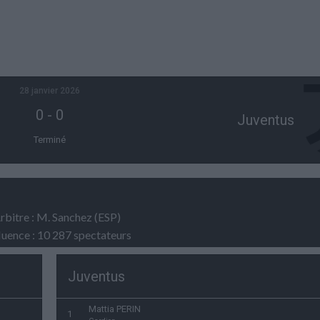
28 janvier 2026
0
-
0
Juventus
Terminé
rbitre : M. Sanchez (ESP)
luence : 10 287 spectateurs
Juventus
Mattia PERIN
1