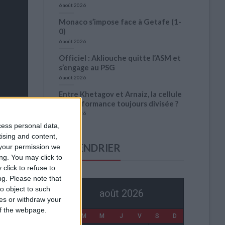
6 août 2026
Monaco s’impose face à Getafe (1-
0)
6 août 2026
Officiel : Akliouche quitte l’ASM et
s’engage au PSG
6 août 2026
Entre Khetagov et Arnaiz, la cellule
de performance toujours divisée ?
6 août 2026
cess personal data,
tising and content,
CALENDRIER
your permission we
ng. You may click to
click to refuse to
ng.
Please note that
o object to such
août 2026
ces or withdraw your
 of the webpage.
L
M
M
J
V
S
D