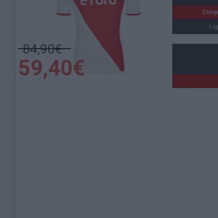
Date
Heure
Compé
16 août 2025
19h00
Lig
Lieu de la rencontre