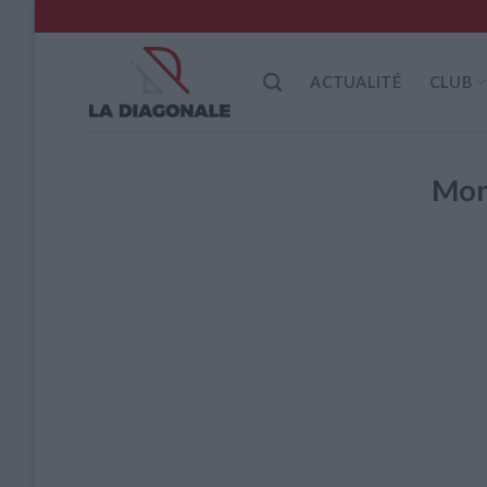
Skip
to
content
ACTUALITÉ
CLUB
Mon