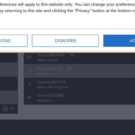
14
ferences will apply to this website only. You can change your preferen
Milieu relayeur
y returning to this site and clicking the "Privacy" button at the bottom
Daren MOSENGO
14
74'
78
Milieu défensif
Étienne YOUTÉ
10
6
Milieu défensif
IONS
DISAGREE
A
Felix MAMBIMBI
6
10
Attaquant
Simon EBONOG
70
26
Milieu relayeur
Ally SAMATTA
26
70
Attaquant
Yassine KECHTA
8
Millieu offensif gauche
Issa SOUMARÉ
45
Attaquant
32'