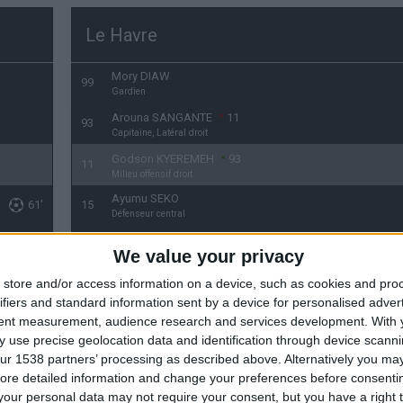
Le Havre
Mory DIAW
99
Gardien
Arouna SANGANTE
11
93
Capitaine, Latéral droit
Godson KYEREMEH
93
11
Milieu offensif droit
Ayumu SEKO
61'
15
Défenseur central
Gautier LLORIS
4
We value your privacy
Défenseur central
Yanis ZOUAOUI
store and/or access information on a device, such as cookies and pro
18
Latéral gauche
ifiers and standard information sent by a device for personalised adver
Younes NAMLI
13
tent measurement, audience research and services development.
With 
74'
21
Milieu offensif droit
 use precise geolocation data and identification through device scanni
ur 1538 partners’ processing as described above. Alternatively you may 
Fodé DOUCOURÉ
21
61'
13
Milieu offensif droit
ore detailed information and change your preferences before consenti
our personal data may not require your consent, but you have a right t
Rassoul NDIAYE
78