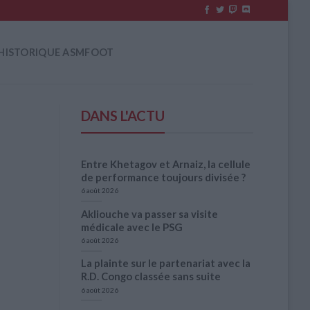
HISTORIQUE ASMFOOT
DANS L'ACTU
Entre Khetagov et Arnaiz, la cellule
de performance toujours divisée ?
6 août 2026
Akliouche va passer sa visite
médicale avec le PSG
6 août 2026
La plainte sur le partenariat avec la
R.D. Congo classée sans suite
6 août 2026