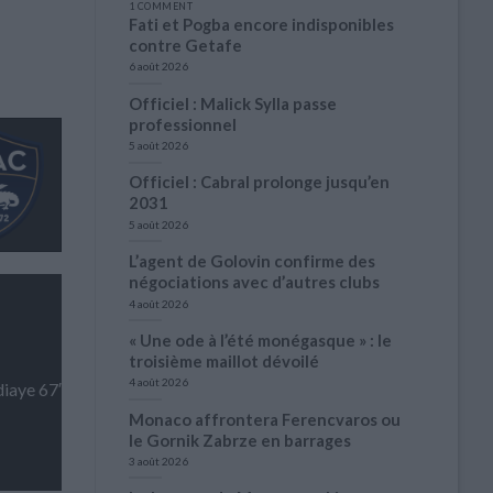
1 COMMENT
Fati et Pogba encore indisponibles
contre Getafe
6 août 2026
Officiel : Malick Sylla passe
professionnel
5 août 2026
Officiel : Cabral prolonge jusqu’en
2031
5 août 2026
L’agent de Golovin confirme des
négociations avec d’autres clubs
4 août 2026
« Une ode à l’été monégasque » : le
troisième maillot dévoilé
4 août 2026
iaye 67′
Monaco affrontera Ferencvaros ou
le Gornik Zabrze en barrages
3 août 2026