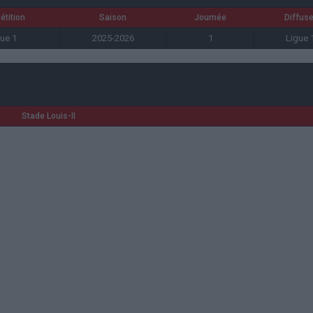
tition
Saison
Journée
Diffuse
ue 1
2025-2026
1
Ligue 
Stade Louis-II