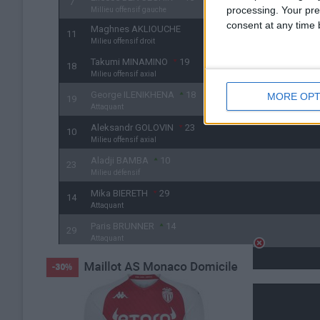
7
processing. Your pre
Millieu offensif gauche
consent at any time b
Maghnes AKLIOUCHE
11
Milieu offensif droit
Takumi MINAMINO
19
18
Milieu offensif axial
George ILENIKHENA
18
MORE OPT
19
Attaquant
Aleksandr GOLOVIN
23
10
Milieu offensif axial
Aladji BAMBA
10
23
Milieu défensif
Mika BIERETH
29
14
Attaquant
Paris BRUNNER
14
29
Attaquant
csc
Détails