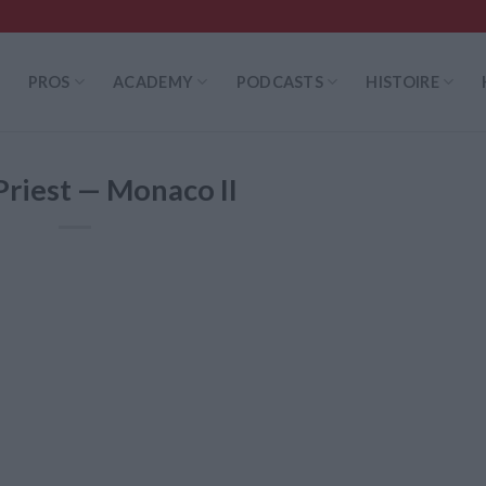
PROS
ACADEMY
PODCASTS
HISTOIRE
Priest — Monaco II