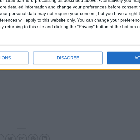
ur 1538 partners’ processing as described above. Alternatively you may 
ore detailed information and change your preferences before consenti
our personal data may not require your consent, but you have a right t
Compétition
Saison
ferences will apply to this website only. You can change your preferen
Amical
2025-2026
y returning to this site and clicking the "Privacy" button at the bottom
IONS
DISAGREE
A