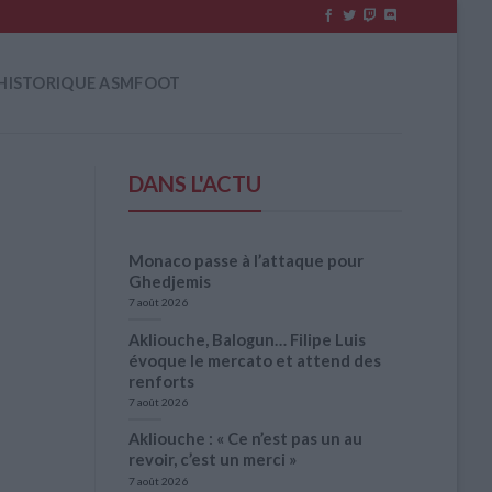
HISTORIQUE ASMFOOT
DANS L'ACTU
Monaco passe à l’attaque pour
Ghedjemis
7 août 2026
Akliouche, Balogun… Filipe Luis
évoque le mercato et attend des
renforts
7 août 2026
Akliouche : « Ce n’est pas un au
revoir, c’est un merci »
7 août 2026