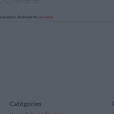
as posted in . Bookmark the
permalink
.
Catégories