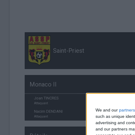
Saint-Priest
Monaco II
Joan TINCRES
Attaquant
We and our
partners
Nacim DENDANI
such as unique ident
Attaquant
advertising and con
and our partners may