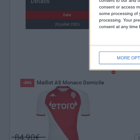
Détails
consent to our and o
consent or access m
some processing of y
Date
Heure
processing. Your pre
26 juillet 2025
18h00
consent at any time b
MORE OPT