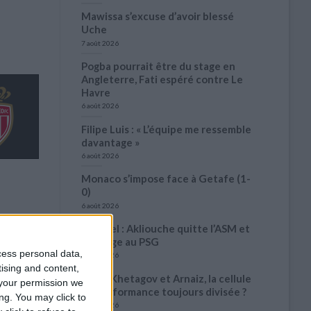
Mawissa s’excuse d’avoir blessé
Uche
7 août 2026
Pogba pourrait être du stage en
Angleterre, Fati espéré contre Le
Havre
6 août 2026
Filipe Luis : « L’équipe me ressemble
davantage »
6 août 2026
Monaco s’impose face à Getafe (1-
0)
6 août 2026
Officiel : Akliouche quitte l’ASM et
s’engage au PSG
cess personal data,
6 août 2026
tising and content,
Entre Khetagov et Arnaiz, la cellule
your permission we
de performance toujours divisée ?
ng. You may click to
6 août 2026