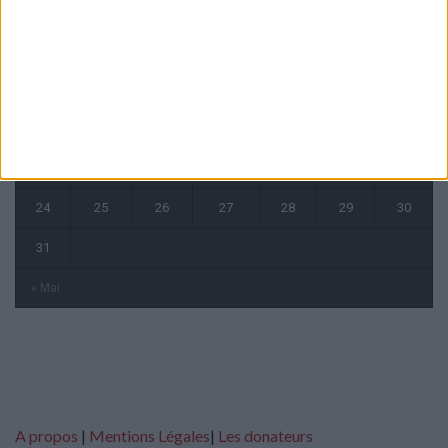
L
M
M
J
V
S
D
1
2
3
4
5
6
7
8
9
10
11
12
13
14
15
16
17
18
19
20
21
22
23
24
25
26
27
28
29
30
31
« Mai
A propos
|
Mentions Légales
|
Les donateurs