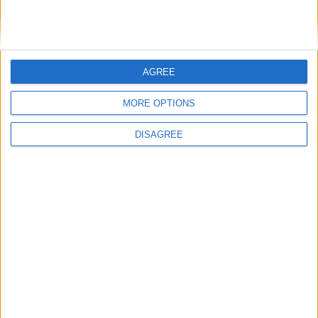
DANS L'ACTU
AGREE
Le dossier Lira toujours en attente ?
8 août 2026
MORE OPTIONS
Crystal Palace aurait fait une offre pour Camara, d’autres clubs anglais
prêts à dégainer
8 août 2026
DISAGREE
Filipe Luis veut aider Biereth à se libérer
8 août 2026
Monaco passe à l’attaque pour Ghedjemis
7 août 2026
Akliouche, Balogun… Filipe Luis évoque le mercato et attend des
renforts
7 août 2026
Akliouche : « Ce n’est pas un au revoir, c’est un merci »
7 août 2026
Mawissa s’excuse d’avoir blessé Uche