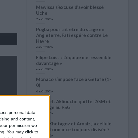
Mawissa s’excuse d’avoir blessé
Uche
7 août 2026
Pogba pourrait être du stage en
Angleterre, Fati espéré contre Le
Havre
6 août 2026
Filipe Luis : « L’équipe me ressemble
davantage »
6 août 2026
Monaco s’impose face à Getafe (1-
0)
6 août 2026
Officiel : Akliouche quitte l’ASM et
s’engage au PSG
cess personal data,
6 août 2026
tising and content,
Entre Khetagov et Arnaiz, la cellule
your permission we
de performance toujours divisée ?
ng. You may click to
6 août 2026