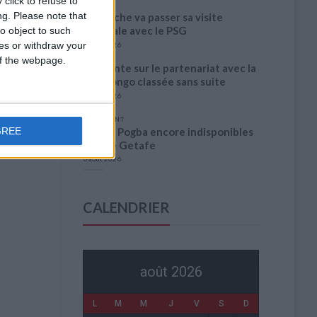
click to refuse to
ng.
Please note that
Akliouche va passer sa visite
médicale avec le PSG
o object to such
ces or withdraw your
6 août 2026
 of the webpage.
La plainte sur le partenariat avec la
R.D. Congo classée sans suite
6 août 2026
1 COMMENT
Fati et Pogba encore indisponibles
GREE
contre Getafe
6 août 2026
CALENDRIER
août 2026
L
M
M
J
V
S
D