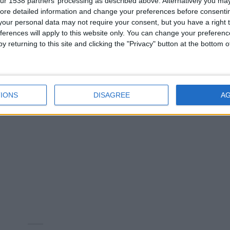
ur 1538 partners’ processing as described above. Alternatively you may 
ore detailed information and change your preferences before consenti
our personal data may not require your consent, but you have a right t
ferences will apply to this website only. You can change your preferen
y returning to this site and clicking the "Privacy" button at the bottom
IONS
DISAGREE
A