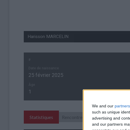
#
Date de naissance
25 février 2025
Âge
1
We and our
partners
such as unique ident
Statistiques
Rencontres
advertising and con
and our partners may