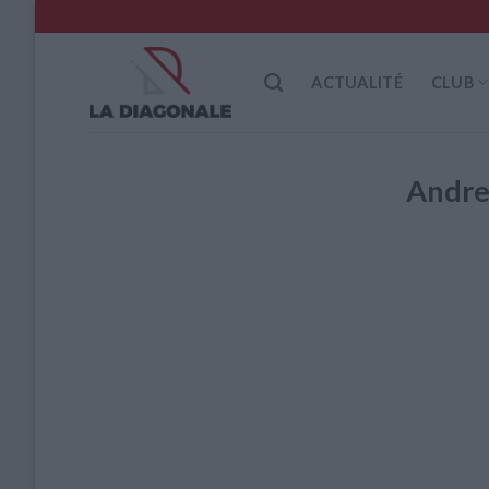
Skip
to
content
ACTUALITÉ
CLUB
Andr