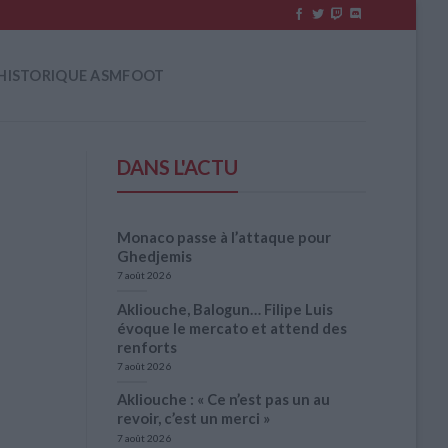
HISTORIQUE ASMFOOT
DANS L'ACTU
Monaco passe à l’attaque pour
Ghedjemis
7 août 2026
Akliouche, Balogun… Filipe Luis
évoque le mercato et attend des
renforts
7 août 2026
Akliouche : « Ce n’est pas un au
revoir, c’est un merci »
7 août 2026