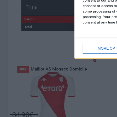
consent to our and o
consent or access m
Total
some processing of y
processing. Your pre
Saison
consent at any time b
Total
MORE OPT