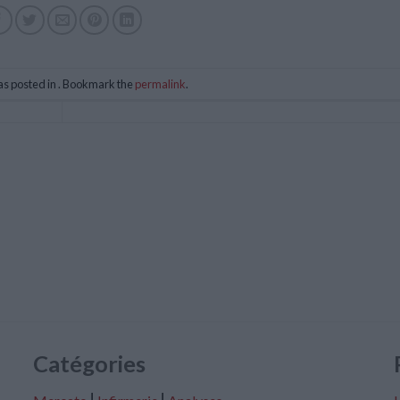
as posted in . Bookmark the
permalink
.
Catégories