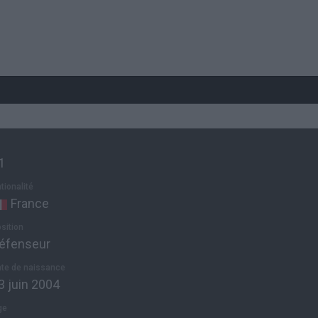
1
tionalité
France
sition
éfenseur
te de naissance
3 juin 2004
ge