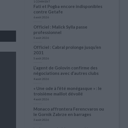
1 COMMENT
Fati et Pogba encore indisponibles
contre Getafe
6 août 2026
Officiel : Malick Sylla passe
professionnel
5 août 2026
Officiel : Cabral prolonge jusqu’en
2031
5 août 2026
L’agent de Golovin confirme des
négociations avec d’autres clubs
4 août 2026
« Une ode à l’été monégasque » : le
troisième maillot dévoilé
4 août 2026
Monaco affrontera Ferencvaros ou
le Gornik Zabrze en barrages
3 août 2026