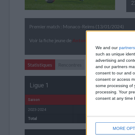
2
Premier match : Monaco-Reims (13/01/2024)
Voir la fiche jeune de
Antonin Cartillier
We and our
partners
such as unique ident
advertising and con
Statistiques
Rencontres
and our partners may
consent to our and o
consent or access m
Ligue 1
some processing of y
processing. Your pre
consent at any time b
Saison
Équipe
2023-2024
Monaco
1
Total
-
1
MORE OPT