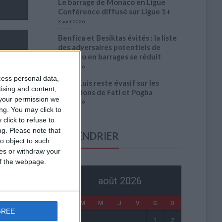
Le barrage de Monaco en Ligue
Conférence diffusé sur Ligue 1+
3 août 2026
Benfica et Besiktas évités : la liste
des adversaires potentiels de
Monaco en barrages se réduit
3 août 2026
cess personal data,
Filipe Luis reste évasif sur les
tising and content,
conditions de Fati et Pogba
your permission we
1 août 2026
ng. You may click to
click to refuse to
ng.
Please note that
CALENDRIER
o object to such
ces or withdraw your
 of the webpage.
août 2026
0
0
L
M
M
J
V
S
D
GREE
1
2