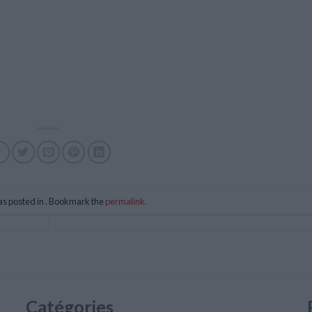
as posted in . Bookmark the
permalink
.
Catégories