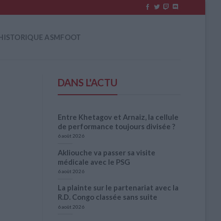
HISTORIQUE ASMFOOT
DANS L'ACTU
Entre Khetagov et Arnaiz, la cellule
de performance toujours divisée ?
6 août 2026
Akliouche va passer sa visite
médicale avec le PSG
6 août 2026
La plainte sur le partenariat avec la
R.D. Congo classée sans suite
6 août 2026