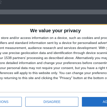
2
We value your privacy
store and/or access information on a device, such as cookies and pro
ifiers and standard information sent by a device for personalised adver
tent measurement, audience research and services development.
With 
 use precise geolocation data and identification through device scanni
ur 1538 partners’ processing as described above. Alternatively you may 
ore detailed information and change your preferences before consenti
our personal data may not require your consent, but you have a right t
ferences will apply to this website only. You can change your preferen
y returning to this site and clicking the "Privacy" button at the bottom
0
7
0
0
0
0
7
0
0
0
IONS
DISAGREE
A