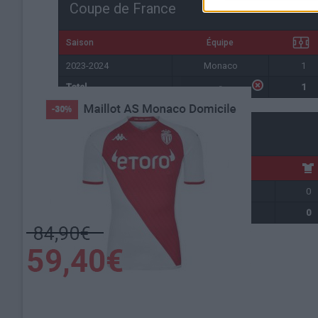
Coupe de France
Saison
Équipe
2023-2024
Monaco
1
Total
-
1
Total
Saison
2023-2024
2
0
Total
2
0