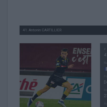
#
4
Na
Po
D
Da
2
Â