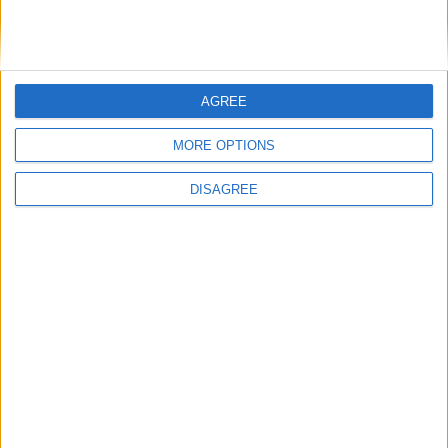
DANS L'ACTU
AGREE
Le dossier Lira toujours en attente ?
8 août 2026
MORE OPTIONS
Crystal Palace aurait fait une offre pour Camara, d’autres clubs anglais
prêts à dégainer
8 août 2026
DISAGREE
Filipe Luis veut aider Biereth à se libérer
8 août 2026
Monaco passe à l’attaque pour Ghedjemis
7 août 2026
Akliouche, Balogun… Filipe Luis évoque le mercato et attend des
renforts
7 août 2026
Akliouche : « Ce n’est pas un au revoir, c’est un merci »
7 août 2026
Mawissa s’excuse d’avoir blessé Uche