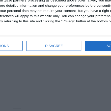
ur 1538 partners’ processing as described above. Alternatively you may 
ore detailed information and change your preferences before consenti
our personal data may not require your consent, but you have a right t
ferences will apply to this website only. You can change your preferen
y returning to this site and clicking the "Privacy" button at the bottom
IONS
DISAGREE
A