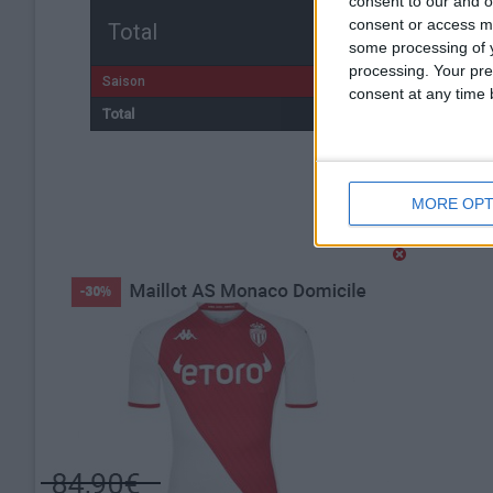
consent to our and o
consent or access m
Total
some processing of y
processing. Your pre
Saison
consent at any time b
Total
MORE OPT