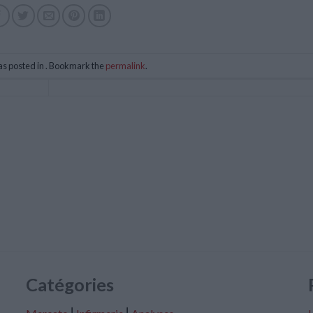
as posted in . Bookmark the
permalink
.
Catégories