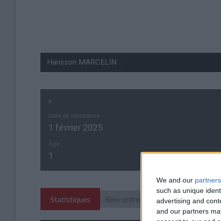
#
Date de naissance
1 février 2025
Âge
1
We and our
partners
such as unique ident
Statistiques
Rencontres
advertising and con
and our partners may