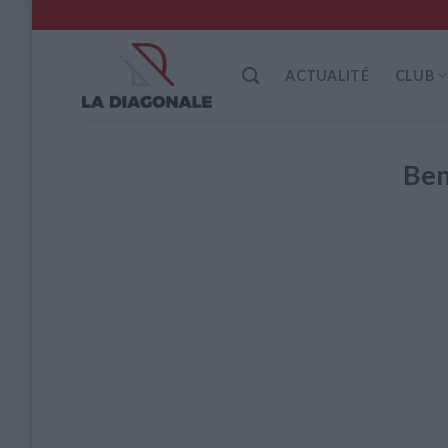
Skip
to
content
ACTUALITÉ
CLUB
Be