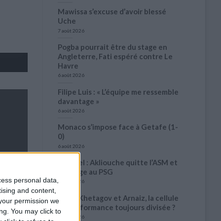
Mawissa s’excuse d’avoir blessé
Uche
7 août 2026
Pogba pourrait être du stage en
Angleterre, Fati espéré contre Le
Havre
6 août 2026
Filipe Luis : « L’équipe me ressemble
davantage »
6 août 2026
Monaco s’impose face à Getafe (1-
0)
6 août 2026
Officiel : Akliouche quitte l’ASM et
s’engage au PSG
cess personal data,
6 août 2026
tising and content,
Entre Khetagov et Arnaiz, la cellule
your permission we
de performance toujours divisée ?
ng. You may click to
6 août 2026