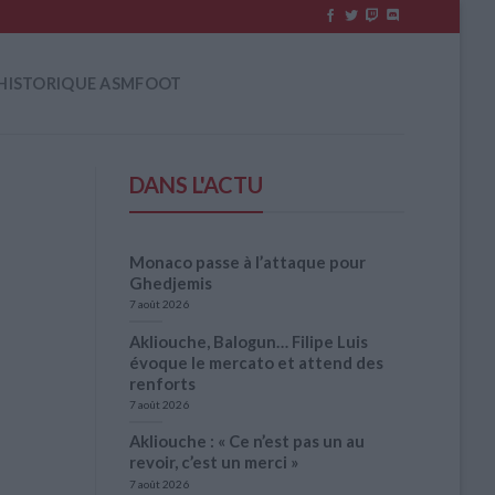
HISTORIQUE ASMFOOT
DANS L'ACTU
Monaco passe à l’attaque pour
Ghedjemis
7 août 2026
Akliouche, Balogun… Filipe Luis
évoque le mercato et attend des
renforts
7 août 2026
Akliouche : « Ce n’est pas un au
revoir, c’est un merci »
7 août 2026