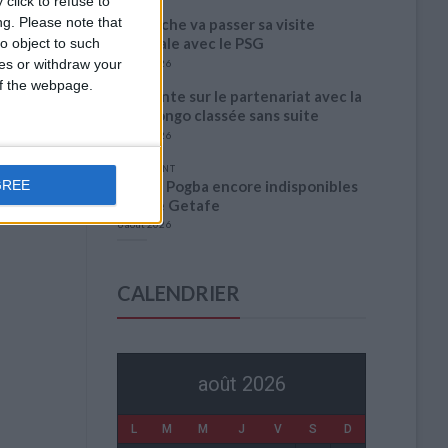
click to refuse to
ng.
Please note that
Akliouche va passer sa visite
médicale avec le PSG
o object to such
ces or withdraw your
6 août 2026
 of the webpage.
La plainte sur le partenariat avec la
R.D. Congo classée sans suite
6 août 2026
1 COMMENT
Fati et Pogba encore indisponibles
GREE
contre Getafe
6 août 2026
CALENDRIER
août 2026
L
M
M
J
V
S
D