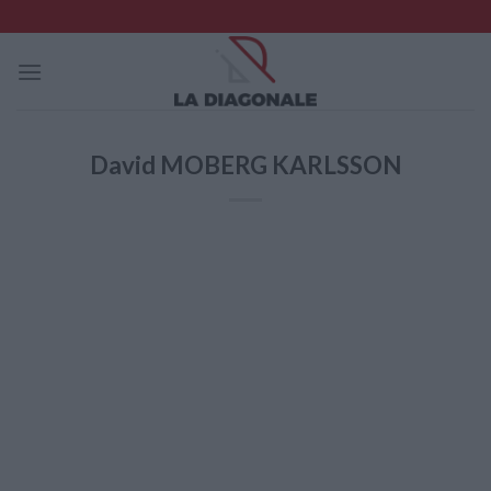
Skip
to
content
David MOBERG KARLSSON