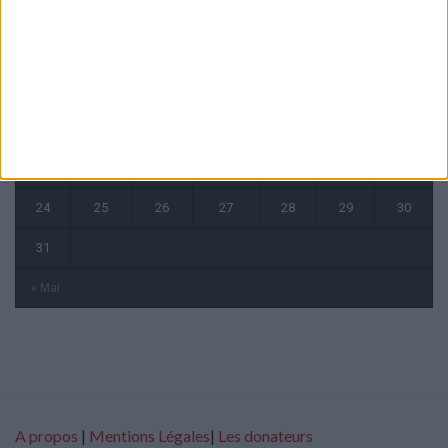
L
M
M
J
V
S
D
1
2
3
4
5
6
7
8
9
10
11
12
13
14
15
16
17
18
19
20
21
22
23
24
25
26
27
28
29
30
31
« Mai
A propos
|
Mentions Légales
|
Les donateurs