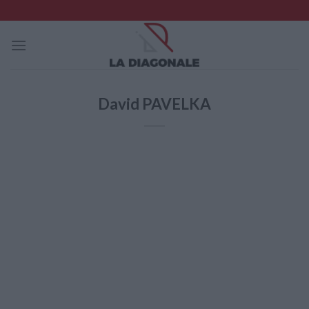
Skip
to
content
David PAVELKA