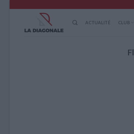
Skip
to
content
ACTUALITÉ
CLUB
F