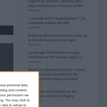
L’agent de Golovin confirme des
négociations avec d’autres clubs
4 août 2026
« Une ode à l’été monégasque » : le
troisième maillot dévoilé
4 août 2026
Monaco affrontera Ferencvaros ou
le Gornik Zabrze en barrages
3 août 2026
Le barrage de Monaco en Ligue
Conférence diffusé sur Ligue 1+
3 août 2026
Benfica et Besiktas évités : la liste
des adversaires potentiels de
Monaco en barrages se réduit
3 août 2026
cess personal data,
tising and content,
Filipe Luis reste évasif sur les
your permission we
conditions de Fati et Pogba
ng. You may click to
1 août 2026
click to refuse to