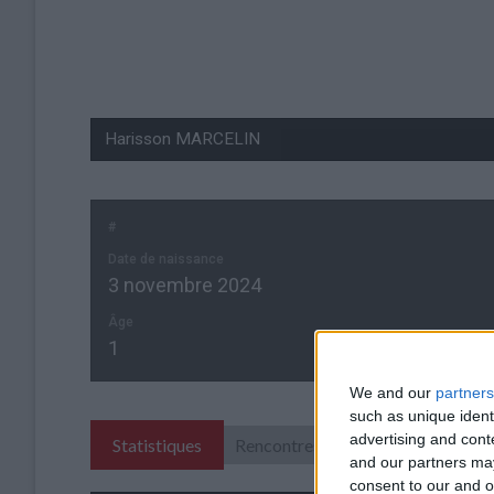
#
Date de naissance
3 novembre 2024
Âge
1
We and our
partners
such as unique ident
advertising and con
Statistiques
Rencontres
and our partners may
consent to our and o