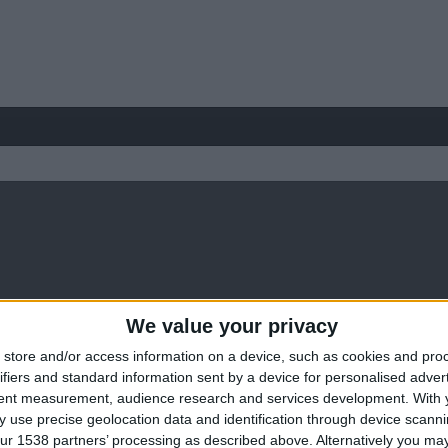
We value your privacy
store and/or access information on a device, such as cookies and pro
ifiers and standard information sent by a device for personalised adver
tent measurement, audience research and services development.
With 
 use precise geolocation data and identification through device scanni
ur 1538 partners’ processing as described above. Alternatively you may 