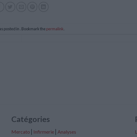
as posted in . Bookmark the
permalink
.
Catégories
Mercato
⎢
Infirmerie
⎢
Analyses
L