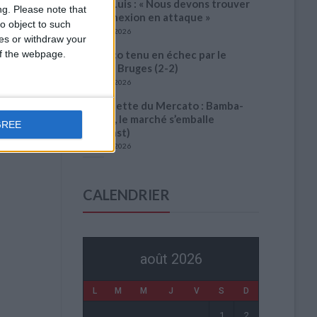
Filipe Luis : « Nous devons trouver
ng.
Please note that
la connexion en attaque »
o object to such
31 juillet 2026
ces or withdraw your
 of the webpage.
Monaco tenu en échec par le
Cercle Bruges (2-2)
31 juillet 2026
La Gazette du Mercato : Bamba-
Abline, le marché s’emballe
GREE
(Podcast)
31 juillet 2026
CALENDRIER
août 2026
L
M
M
J
V
S
D
1
2