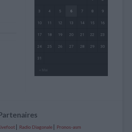
3
4
5
6
7
8
9
10
11
12
13
14
15
16
17
18
19
20
21
22
23
24
25
26
27
28
29
30
31
« Mai
Partenaires
ivefoot
⎢
Radio Diagonale
⎢
Pronos-asm