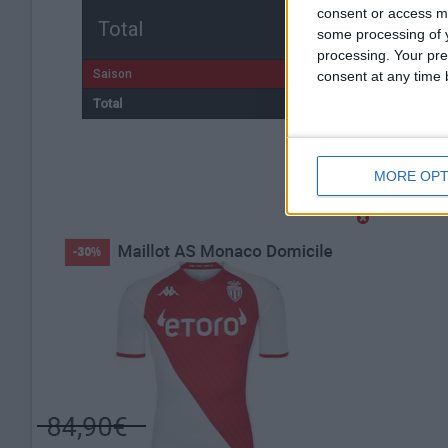
consent or access m
Total
some processing of y
processing. Your pre
Saison
consent at any time b
Total
MORE OPT