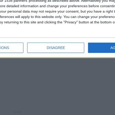
ur 1538 partners’ processing as described above. Alternatively you may 
ore detailed information and change your preferences before consenti
our personal data may not require your consent, but you have a right t
ferences will apply to this website only. You can change your preferen
y returning to this site and clicking the "Privacy" button at the bottom
IONS
DISAGREE
A