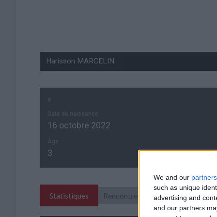
#
Date de naissance
16 octobre 2022
Âge
3
We and our
partners
such as unique ident
Statistiques
Rencontres
advertising and con
and our partners may