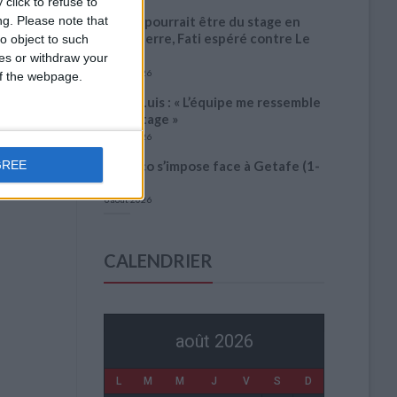
click to refuse to
ng.
Please note that
Pogba pourrait être du stage en
Angleterre, Fati espéré contre Le
o object to such
Havre
ces or withdraw your
6 août 2026
 of the webpage.
Filipe Luis : « L’équipe me ressemble
davantage »
6 août 2026
GREE
Monaco s’impose face à Getafe (1-
0)
6 août 2026
CALENDRIER
août 2026
L
M
M
J
V
S
D