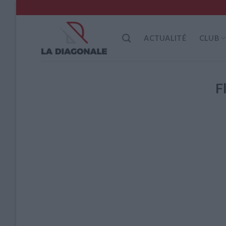
Skip
to
content
ACTUALITÉ
CLUB
F