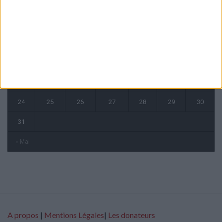
L
M
M
J
V
S
D
1
2
3
4
5
6
7
8
9
10
11
12
13
14
15
16
17
18
19
20
21
22
23
24
25
26
27
28
29
30
31
« Mai
A propos
|
Mentions Légales
|
Les donateurs