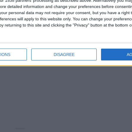
ur 1538 partners’ processing as described above. Alternatively you may 
ore detailed information and change your preferences before consenti
our personal data may not require your consent, but you have a right t
ferences will apply to this website only. You can change your preferen
y returning to this site and clicking the "Privacy" button at the bottom
IONS
DISAGREE
A