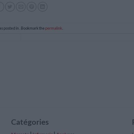
as posted in . Bookmark the
permalink
.
Catégories