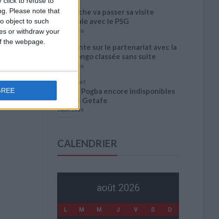
click to refuse to
ng.
Please note that
Akliouche va passer sa visite
médicale avec le PSG
o object to such
ces or withdraw your
6 août 2026
 of the webpage.
La plainte sur le partenariat avec la
R.D. Congo classée sans suite
6 août 2026
1 COMMENT
Fati et Pogba encore indisponibles
GREE
contre Getafe
6 août 2026
CALENDRIER
août 2026
L
M
M
J
V
S
D