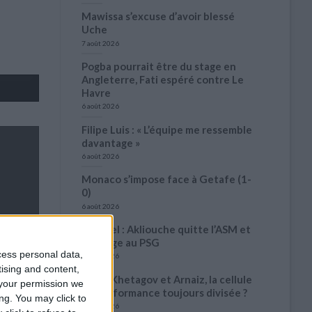
Mawissa s’excuse d’avoir blessé
Uche
7 août 2026
Pogba pourrait être du stage en
Angleterre, Fati espéré contre Le
Havre
6 août 2026
Filipe Luis : « L’équipe me ressemble
davantage »
6 août 2026
Monaco s’impose face à Getafe (1-
0)
6 août 2026
Officiel : Akliouche quitte l’ASM et
s’engage au PSG
cess personal data,
6 août 2026
tising and content,
Entre Khetagov et Arnaiz, la cellule
your permission we
de performance toujours divisée ?
ng. You may click to
6 août 2026