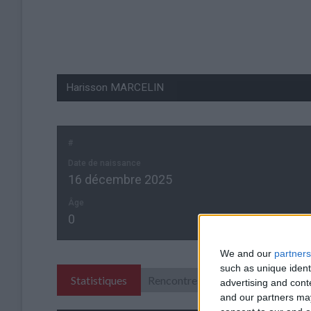
#
Date de naissance
16 décembre 2025
Âge
0
We and our
partners
such as unique ident
Statistiques
Rencontres
advertising and con
and our partners may