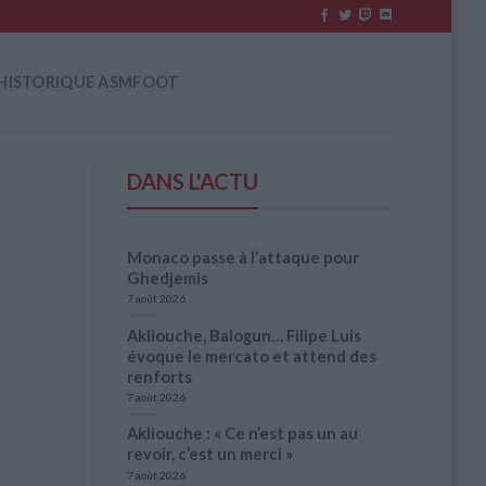
HISTORIQUE ASMFOOT
DANS L'ACTU
Monaco passe à l’attaque pour
Ghedjemis
7 août 2026
Akliouche, Balogun… Filipe Luis
évoque le mercato et attend des
renforts
7 août 2026
Akliouche : « Ce n’est pas un au
revoir, c’est un merci »
7 août 2026