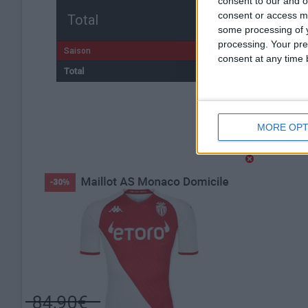
consent to our and o
consent or access m
Total
some processing of y
processing. Your pre
Saison
consent at any time b
Total
MORE OPT