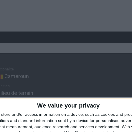
tionalité
Cameroun
sition
ilieu de terrain
te de naissance
We value your privacy
7 février 1991
store and/or access information on a device, such as cookies and pro
ge
ifiers and standard information sent by a device for personalised adver
5
tent measurement, audience research and services development.
With 