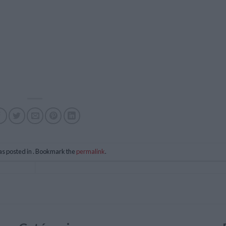
as posted in . Bookmark the
permalink
.