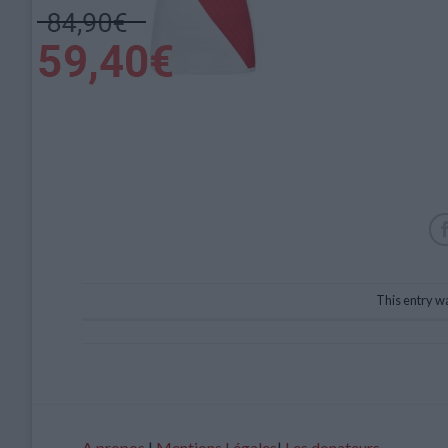
This entry w
A propos
|
Mentions Légales
|
Les donateurs