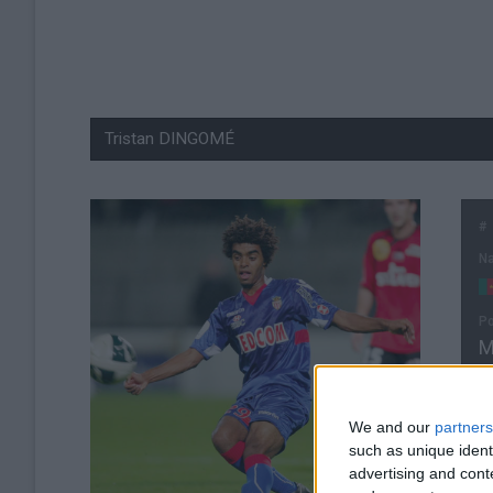
#
Na
Po
M
Da
1
We and our
partners
Â
such as unique ident
3
advertising and con