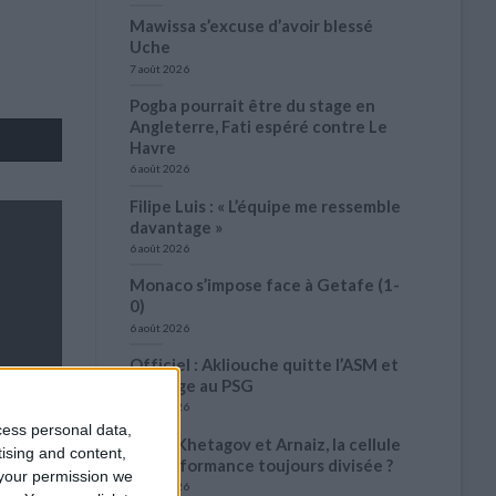
Mawissa s’excuse d’avoir blessé
Uche
7 août 2026
Pogba pourrait être du stage en
Angleterre, Fati espéré contre Le
Havre
6 août 2026
Filipe Luis : « L’équipe me ressemble
davantage »
6 août 2026
Monaco s’impose face à Getafe (1-
0)
6 août 2026
Officiel : Akliouche quitte l’ASM et
s’engage au PSG
6 août 2026
cess personal data,
Entre Khetagov et Arnaiz, la cellule
tising and content,
de performance toujours divisée ?
your permission we
6 août 2026