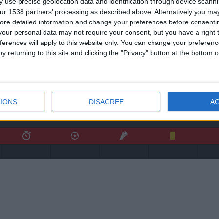
 use precise geolocation data and identification through device scanni
ur 1538 partners’ processing as described above. Alternatively you may 
ore detailed information and change your preferences before consenti
our personal data may not require your consent, but you have a right t
ferences will apply to this website only. You can change your preferen
y returning to this site and clicking the "Privacy" button at the bottom
IONS
DISAGREE
A