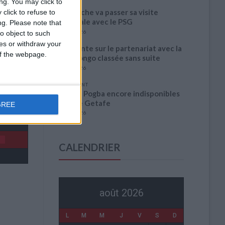
ng. You may click to
Akliouche va passer sa visite
click to refuse to
médicale avec le PSG
ng.
Please note that
6 août 2026
o object to such
ces or withdraw your
La plainte sur le partenariat avec la
 of the webpage.
R.D. Congo classée sans suite
6 août 2026
1 COMMENT
Fati et Pogba encore indisponibles
contre Getafe
GREE
6 août 2026
CALENDRIER
août 2026
L
M
M
J
V
S
D