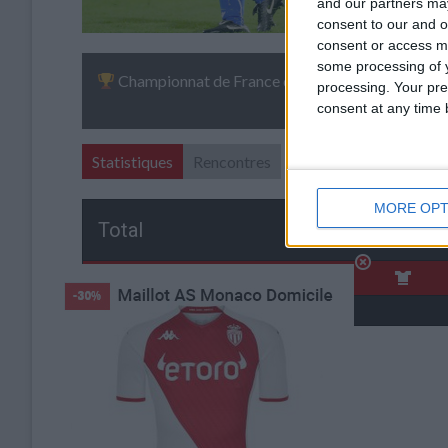
and our partners may
consent to our and o
consent or access m
some processing of y
Championnat de France de Ligue 2 (2013)
processing. Your pre
consent at any time b
Statistiques
Rencontres
MORE OPT
Total
Saison
Total