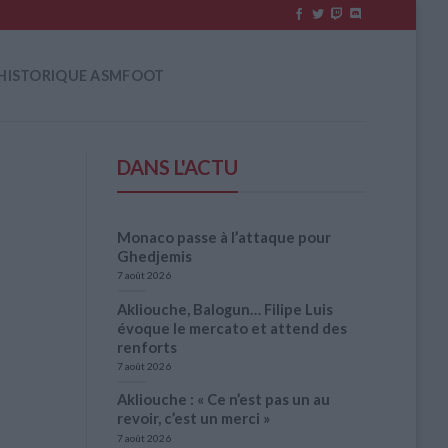
HISTORIQUE ASMFOOT
DANS L'ACTU
Monaco passe à l’attaque pour
Ghedjemis
7 août 2026
Akliouche, Balogun… Filipe Luis
évoque le mercato et attend des
renforts
7 août 2026
Akliouche : « Ce n’est pas un au
revoir, c’est un merci »
7 août 2026