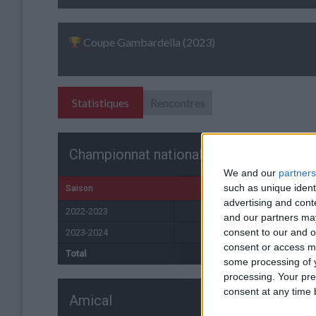
Coupe Gambardella (2023)
Statistiques
Rencontres
Championnat national U19
We and our
partners
such as unique ident
Saison
Équipe
advertising and con
2022-2023
Monaco U19
and our partners may
consent to our and o
2023-2024
Monaco U19
consent or access m
Total
-
some processing of y
processing. Your pre
consent at any time b
Amical