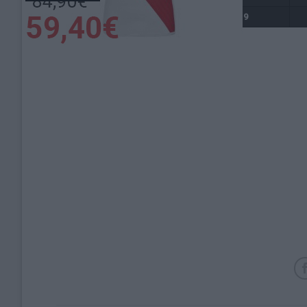
Total
9