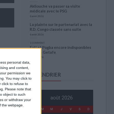
Akliouche va passer sa visite
médicale avec le PSG
6 août 2026
La plainte sur le partenariat avec la
R.D. Congo classée sans suite
6 août 2026
1 COMMENT
Fati et Pogba encore indisponibles
contre Getafe
6 août 2026
cess personal data,
tising and content,
your permission we
CALENDRIER
0
ng. You may click to
click to refuse to
0
ng.
Please note that
0
o object to such
août 2026
ces or withdraw your
 of the webpage.
L
M
M
J
V
S
D