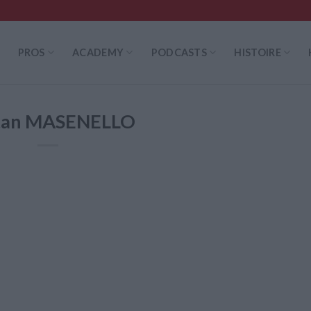
PROS
ACADEMY
PODCASTS
HISTOIRE
stan MASENELLO