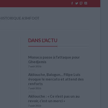
HISTORIQUE ASMFOOT
DANS L'ACTU
Monaco passe à l’attaque pour
Ghedjemis
7 août 2026
Akliouche, Balogun… Filipe Luis
évoque le mercato et attend des
renforts
7 août 2026
Akliouche : « Ce n’est pas un au
revoir, c’est un merci »
7 août 2026