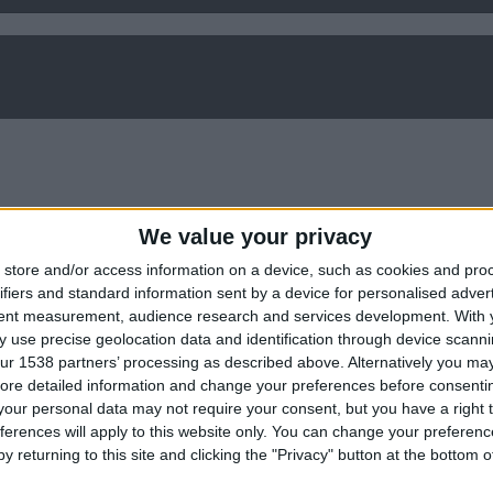
We value your privacy
store and/or access information on a device, such as cookies and pro
ifiers and standard information sent by a device for personalised adver
tent measurement, audience research and services development.
With 
2
0
31
1
0
 use precise geolocation data and identification through device scanni
ur 1538 partners’ processing as described above. Alternatively you may 
3
1
122
1
0
ore detailed information and change your preferences before consenti
5
1
153
2
0
our personal data may not require your consent, but you have a right t
ferences will apply to this website only. You can change your preferen
y returning to this site and clicking the "Privacy" button at the bottom