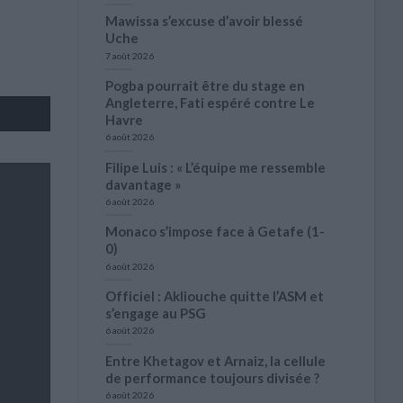
Mawissa s’excuse d’avoir blessé
Uche
7 août 2026
Pogba pourrait être du stage en
Angleterre, Fati espéré contre Le
Havre
6 août 2026
Filipe Luis : « L’équipe me ressemble
davantage »
6 août 2026
Monaco s’impose face à Getafe (1-
0)
6 août 2026
Officiel : Akliouche quitte l’ASM et
s’engage au PSG
6 août 2026
Entre Khetagov et Arnaiz, la cellule
de performance toujours divisée ?
6 août 2026