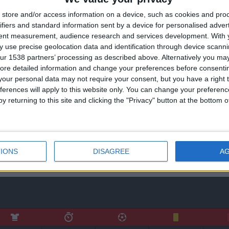
store and/or access information on a device, such as cookies and pro
ifiers and standard information sent by a device for personalised adver
tent measurement, audience research and services development.
With 
 use precise geolocation data and identification through device scanni
ur 1538 partners’ processing as described above. Alternatively you may 
ore detailed information and change your preferences before consenti
our personal data may not require your consent, but you have a right t
ferences will apply to this website only. You can change your preferen
y returning to this site and clicking the "Privacy" button at the bottom
0
0
0
0
0
IONS
DISAGREE
A
0
0
0
0
0