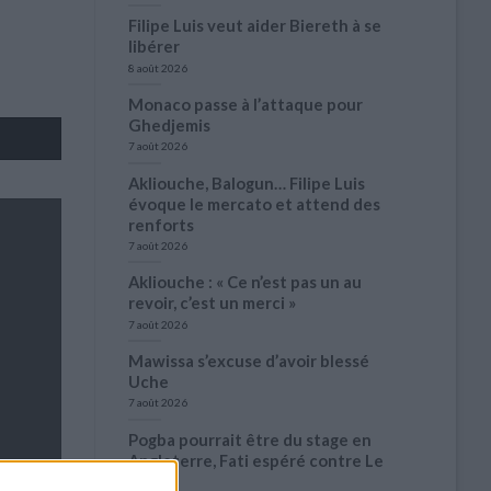
Filipe Luis veut aider Biereth à se
libérer
8 août 2026
Monaco passe à l’attaque pour
Ghedjemis
7 août 2026
Akliouche, Balogun… Filipe Luis
évoque le mercato et attend des
renforts
7 août 2026
Akliouche : « Ce n’est pas un au
revoir, c’est un merci »
7 août 2026
Mawissa s’excuse d’avoir blessé
Uche
7 août 2026
Pogba pourrait être du stage en
Angleterre, Fati espéré contre Le
Havre