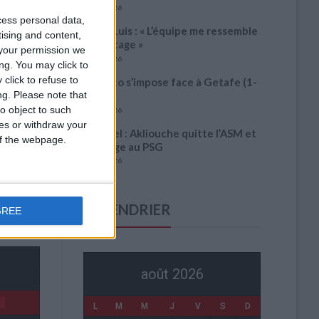
6 août 2026
cess personal data,
Filipe Luis : « L’équipe me ressemble
tising and content,
davantage »
your permission we
6 août 2026
ng. You may click to
click to refuse to
Monaco s’impose face à Getafe (1-
ng.
Please note that
0)
o object to such
6 août 2026
ces or withdraw your
Officiel : Akliouche quitte l’ASM et
 of the webpage.
s’engage au PSG
6 août 2026
0
CALENDRIER
GREE
0
août 2026
L
M
M
J
V
S
D