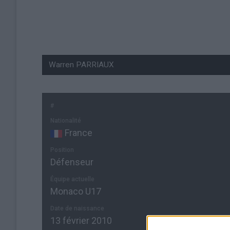
#
Nationalité
France
Position
Défenseur
Équipe actuelle
Monaco U17
Date de naissance
13 février 2010