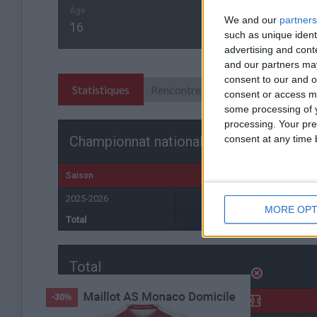
Âge
We and our
partners
16
such as unique ident
advertising and con
and our partners may
consent to our and o
Statistiques
Rencontres
consent or access m
some processing of y
processing. Your pre
consent at any time b
Championnat national U17
Saison
Équipe
2025-2026
Monaco U17
MORE OPT
Total
-
Total
Saison