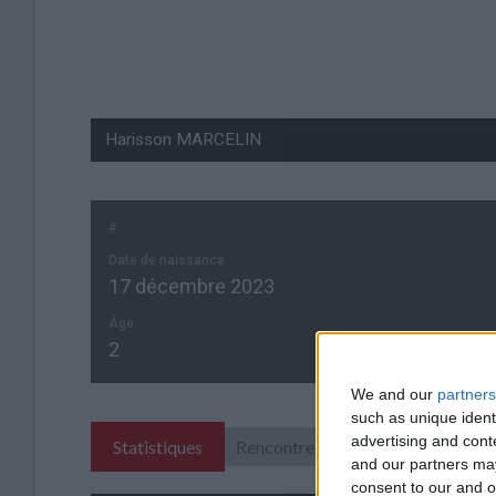
#
Date de naissance
17 décembre 2023
Âge
2
We and our
partners
such as unique ident
advertising and con
Statistiques
Rencontres
and our partners may
consent to our and o