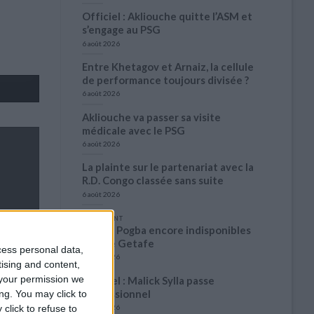
Officiel : Akliouche quitte l’ASM et
s’engage au PSG
6 août 2026
Entre Khetagov et Arnaiz, la cellule
de performance toujours divisée ?
6 août 2026
Akliouche va passer sa visite
médicale avec le PSG
6 août 2026
La plainte sur le partenariat avec la
R.D. Congo classée sans suite
6 août 2026
1 COMMENT
Fati et Pogba encore indisponibles
contre Getafe
cess personal data,
6 août 2026
tising and content,
your permission we
Officiel : Malick Sylla passe
professionnel
ng. You may click to
click to refuse to
5 août 2026