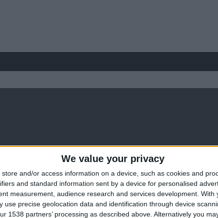
We value your privacy
store and/or access information on a device, such as cookies and pro
ifiers and standard information sent by a device for personalised adver
tent measurement, audience research and services development.
With 
 use precise geolocation data and identification through device scanni
ur 1538 partners’ processing as described above. Alternatively you may 