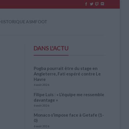
HISTORIQUE ASMFOOT
DANS L'ACTU
Pogba pourrait être du stage en
Angleterre, Fati espéré contre Le
Havre
6 août 2026
Filipe Luis : « L’équipe me ressemble
davantage »
6 août 2026
Monaco s’impose face à Getafe (1-
0)
6 août 2026