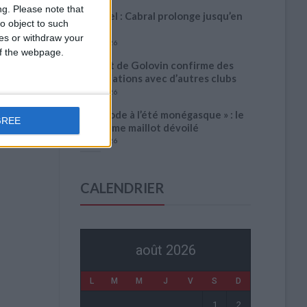
ng.
Please note that
Officiel : Cabral prolonge jusqu’en
o object to such
2031
ces or withdraw your
5 août 2026
 of the webpage.
L’agent de Golovin confirme des
négociations avec d’autres clubs
4 août 2026
« Une ode à l’été monégasque » : le
GREE
troisième maillot dévoilé
4 août 2026
CALENDRIER
août 2026
L
M
M
J
V
S
D
1
2