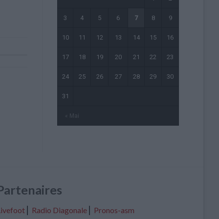
3
4
5
6
7
8
9
10
11
12
13
14
15
16
17
18
19
20
21
22
23
24
25
26
27
28
29
30
31
« Mai
Partenaires
ivefoot
⎢
Radio Diagonale
⎢
Pronos-asm