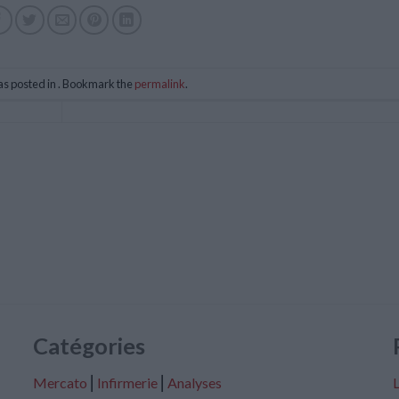
as posted in . Bookmark the
permalink
.
Catégories
Mercato
⎢
Infirmerie
⎢
Analyses
L