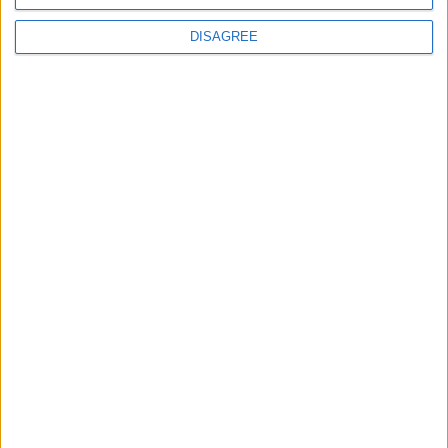
DISAGREE
POSTÉ LE
27 SEPTEMBRE 2025
PAR
DAMIEN DELLERBA