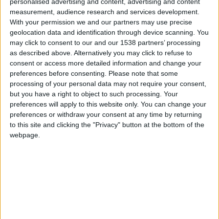
personalised advertising and content, advertising and content
Challenge Espoirs. Les Monégasques, qui étaient cette fois
measurement, audience research and services development.
entraînés par Damien Perrinelle et non Djimi Traoré dans le
With your permission we and our partners may use precise
geolocation data and identification through device scanning. You
cadre de sa formation pour le BEPF […]
may click to consent to our and our 1538 partners’ processing
as described above. Alternatively you may click to refuse to
CONTINUER LA LECTURE
→
consent or access more detailed information and change your
preferences before consenting.
Please note that some
processing of your personal data may not require your consent,
Posted in
Academy
,
Brèves
|
Tagged
Academy
,
AS Monaco
,
Challenge
but you have a right to object to such processing. Your
Espoirs
,
Groupe Élite
Laissez un commentaire
preferences will apply to this website only. You can change your
preferences or withdraw your consent at any time by returning
to this site and clicking the "Privacy" button at the bottom of the
ACADEMY
,
BRÈVES
webpage.
Nouvelle défaite aux tirs au but du
Groupe Élite
POSTÉ LE
5 MARS 2026
PAR
DAMIEN DELLERBA