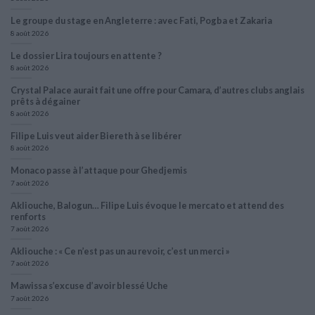
Le groupe du stage en Angleterre : avec Fati, Pogba et Zakaria
8 août 2026
Le dossier Lira toujours en attente ?
8 août 2026
Crystal Palace aurait fait une offre pour Camara, d’autres clubs anglais
prêts à dégainer
8 août 2026
Filipe Luis veut aider Biereth à se libérer
8 août 2026
Monaco passe à l’attaque pour Ghedjemis
7 août 2026
Akliouche, Balogun… Filipe Luis évoque le mercato et attend des
renforts
7 août 2026
Akliouche : « Ce n’est pas un au revoir, c’est un merci »
7 août 2026
Mawissa s’excuse d’avoir blessé Uche
7 août 2026