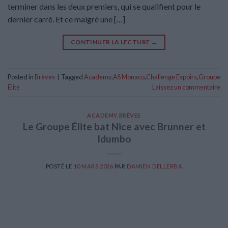
terminer dans les deux premiers, qui se qualifient pour le
dernier carré. Et ce malgré une […]
CONTINUER LA LECTURE
→
Posted in
Brèves
|
Tagged
Academy
,
AS Monaco
,
Challenge Espoirs
,
Groupe
Élite
Laissez un commentaire
ACADEMY
,
BRÈVES
Le Groupe Élite bat Nice avec Brunner et
Idumbo
POSTÉ LE
10 MARS 2026
PAR
DAMIEN DELLERBA