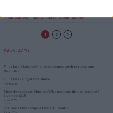
Posted in
Breakings news
,
Brèves
|
Tagged
Academy
,
AS
Monaco
,
Challenge Espoirs
,
Groupe Élite
,
Samuel Nibombé
1
2
DANS L'ACTU
Filipe Luis : « Une expérience qui va nous servir cette saison »
10 août 2026
Filipe Luis veut garder Camara
9 août 2026
Mené de deux buts, Monaco s’offre un succès de prestige face à
Liverpool (3-2)
9 août 2026
Le Groupe Élite s’impose face à la Juventus
8 août 2026