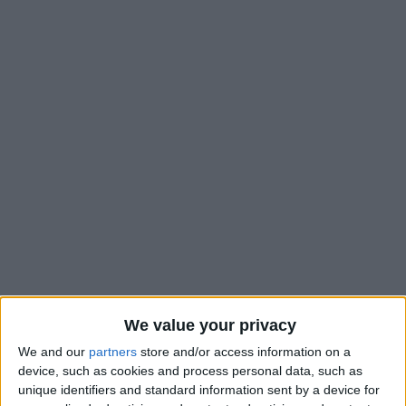
We value your privacy
We and our
partners
store and/or access information on a
Après deux défaites aux tirs au but contre Saint-Étienne et
device, such as cookies and process personal data, such as
Montpellier, le Groupe Élite se rendait à Nice pour son
unique identifiers and standard information sent by a device for
sixième et avant-dernier match de la phase de groupes du