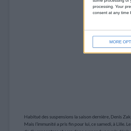
some processing of y
processing. Your pre
consent at any time b
POSTÉ LE
22
MORE OPT
Habitué des suspensions la saison dernière, Denis Zakari
Mais l’immunité a pris fin pour lui, ce samedi, à Lill