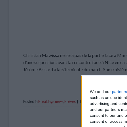
Christian Mawissa ne sera pas de la partie face à Marse
d’une suspension avant la rencontre face à Nice en cas 
Jérôme Brisard à la 51e minute du match. Son troisièm
CO
We and our
partners
such as unique ident
Posted in
Breakings news
,
Brèves
|
Tagged
AS Monaco
,
Christian
advertising and con
and our partners may
consent to our and o
consent or access m
Zakaria