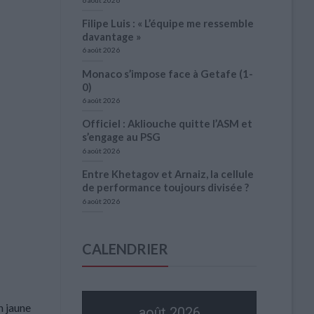
Filipe Luis : « L’équipe me ressemble
davantage »
6 août 2026
Monaco s’impose face à Getafe (1-
0)
6 août 2026
Officiel : Akliouche quitte l’ASM et
s’engage au PSG
6 août 2026
Entre Khetagov et Arnaiz, la cellule
de performance toujours divisée ?
6 août 2026
CALENDRIER
n jaune
août 2026