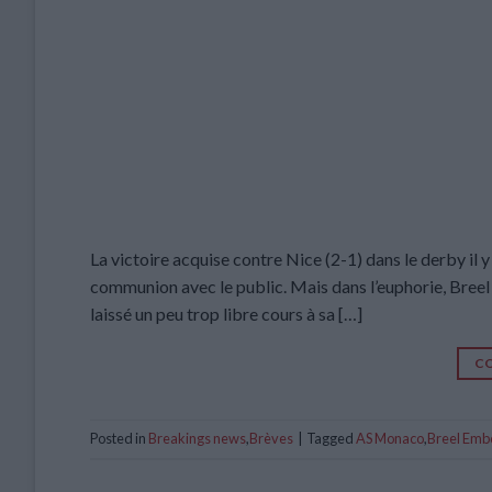
La victoire acquise contre Nice (2-1) dans le derby il y 
communion avec le public. Mais dans l’euphorie, Breel E
laissé un peu trop libre cours à sa […]
CO
Posted in
Breakings news
,
Brèves
|
Tagged
AS Monaco
,
Breel Emb