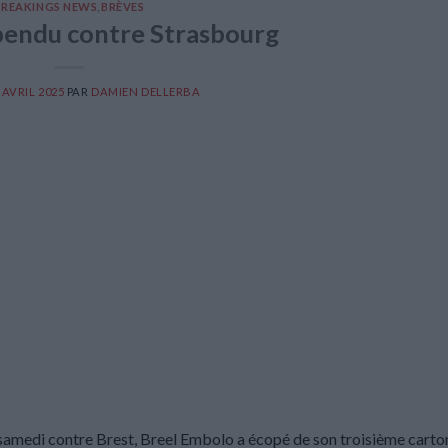
BREAKINGS NEWS
,
BRÈVES
endu contre Strasbourg
 AVRIL 2025
PAR
DAMIEN DELLERBA
e samedi contre Brest, Breel Embolo a écopé de son troisième carto