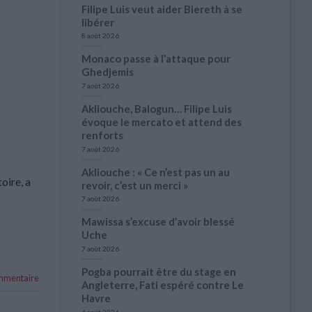
Filipe Luis veut aider Biereth à se
libérer
8 août 2026
Monaco passe à l’attaque pour
Ghedjemis
7 août 2026
Akliouche, Balogun… Filipe Luis
évoque le mercato et attend des
renforts
7 août 2026
Akliouche : « Ce n’est pas un au
oire, a
revoir, c’est un merci »
7 août 2026
Mawissa s’excuse d’avoir blessé
Uche
7 août 2026
Pogba pourrait être du stage en
mentaire
Angleterre, Fati espéré contre Le
Havre
6 août 2026