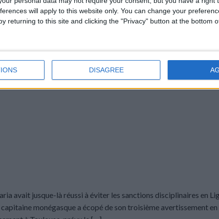
our personal data may not require your consent, but you have a right t
ferences will apply to this website only. You can change your preferen
y returning to this site and clicking the "Privacy" button at the bottom
 FÉVRIER 2025
PAR
DAMIEN DELLERBA
IONS
DISAGREE
A
a avait jusque-là réussi à éviter les sanctions disciplinaires en Li
e. Le capitaine monégasque a écopé de son troisième avertissement e