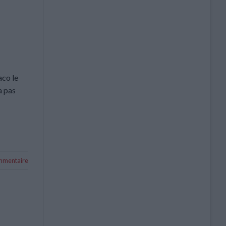
aco le
a pas
ommentaire