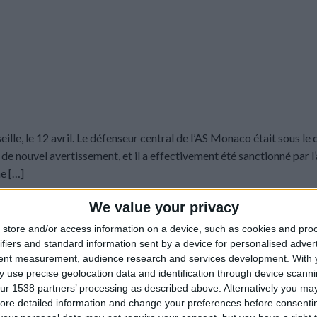
ille, le 12 avril. Le défenseur central de l’AS Monaco était sous le
de nouvel avertissement, et il a effectivement été sanctionné par l’
e […]
We value your privacy
NTINUER LA LECTURE
→
store and/or access information on a device, such as cookies and pro
ifiers and standard information sent by a device for personalised adver
 Mawissa
,
Discipline
,
Ligue 1
,
Monaco-Marseille
Laissez un c
tent measurement, audience research and services development.
With 
 use precise geolocation data and identification through device scanni
ur 1538 partners’ processing as described above. Alternatively you may 
BREAKINGS NEWS
,
BRÈVES
ore detailed information and change your preferences before consenti
 suspendu à Toulouse