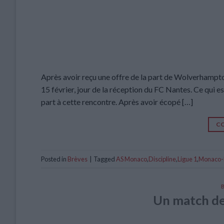
Après avoir reçu une offre de la part de Wolverhampt
15 février, jour de la réception du FC Nantes. Ce qui es
part à cette rencontre. Après avoir écopé […]
CO
Posted in
Brèves
|
Tagged
AS Monaco
,
Discipline
,
Ligue 1
,
Monaco-
Un match de