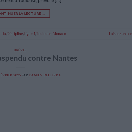
cement à Toulouse, prévu le […]
NTINUER LA LECTURE
→
aria
,
Discipline
,
Ligue 1
,
Toulouse-Monaco
Laissez un c
BRÈVES
uspendu contre Nantes
FÉVRIER 2025
PAR
DAMIEN DELLERBA