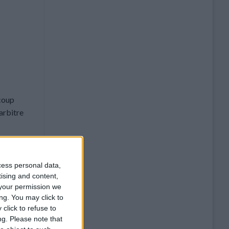
 coup
arbitre
cess personal data,
tising and content,
ommentaire
your permission we
ng. You may click to
click to refuse to
ng.
Please note that