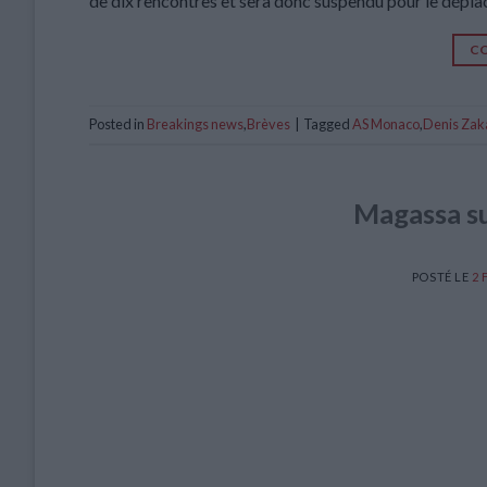
de dix rencontres et sera donc suspendu pour le dépla
CO
Posted in
Breakings news
,
Brèves
|
Tagged
AS Monaco
,
Denis Zak
Magassa s
POSTÉ LE
2 