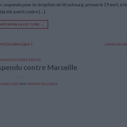
c suspendu pour la réception de Strasbourg, prévue le 19 avril, à l
éjà été averti contre […]
NTINUER LA LECTURE
→
olo
,
Discipline
,
Ligue 1
Laissez un c
BREAKINGS NEWS
,
BRÈVES
spendu contre Marseille
0 MARS 2025
PAR
DAMIEN DELLERBA