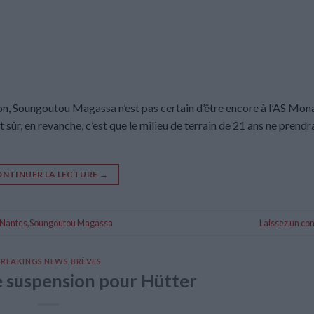
on, Soungoutou Magassa n’est pas certain d’être encore à l’AS Mon
t sûr, en revanche, c’est que le milieu de terrain de 21 ans ne prendr
NTINUER LA LECTURE
→
Nantes
,
Soungoutou Magassa
Laissez un c
BREAKINGS NEWS
,
BRÈVES
 suspension pour Hütter