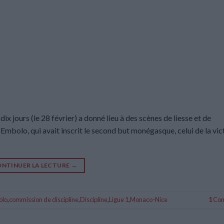
dix jours (le 28 février) a donné lieu à des scènes de liesse et de
mbolo, qui avait inscrit le second but monégasque, celui de la vict
NTINUER LA LECTURE
→
olo
,
commission de discipline
,
Discipline
,
Ligue 1
,
Monaco-Nice
1
Com