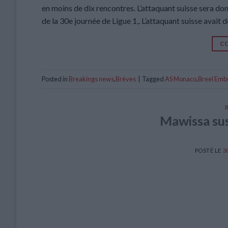
en moins de dix rencontres. L’attaquant suisse sera don
de la 30e journée de Ligue 1,. L’attaquant suisse avait d
CO
Posted in
Breakings news
,
Brèves
|
Tagged
AS Monaco
,
Breel Emb
Mawissa su
POSTÉ LE
3