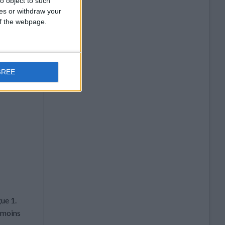
o object to such
ces or withdraw your
 of the webpage.
GREE
gue 1.
n moins