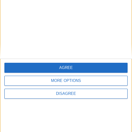
arrivé avec Philippe Clement en janvier 2022, va bien quitter
le Rocher cet été. C’est sur son compte LinkedIn que le Belge
de 45 ans […]
CONTINUER LA LECTURE
→
Posted in
Brèves
,
Staff
|
Tagged
AS Monaco
,
entraîneur des
gardiens
,
Frédéric De Boever
,
staff
Laissez un commentaire
AGREE
MORE OPTIONS
DANS L'ACTU
DISAGREE
Monaco passe à l’attaque pour Ghedjemis
7 août 2026
Akliouche, Balogun… Filipe Luis évoque le mercato et attend des
renforts
7 août 2026