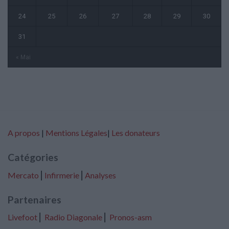
24
25
26
27
28
29
30
31
« Mai
A propos
|
Mentions Légales
|
Les donateurs
Catégories
Mercato
⎢
Infirmerie
⎢
Analyses
Partenaires
Livefoot
⎢
Radio Diagonale
⎢
Pronos-asm