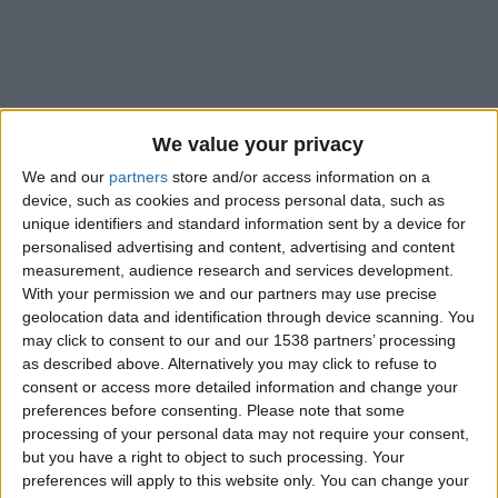
We value your privacy
We and our
partners
store and/or access information on a
device, such as cookies and process personal data, such as
unique identifiers and standard information sent by a device for
personalised advertising and content, advertising and content
measurement, audience research and services development.
With your permission we and our partners may use precise
geolocation data and identification through device scanning. You
may click to consent to our and our 1538 partners’ processing
as described above. Alternatively you may click to refuse to
consent or access more detailed information and change your
Non, Lukas Hradecky n’a pas encore décidé de raccrocher les
preferences before consenting.
Please note that some
gants et d’entamer sa reconversion avec l’AS Monaco. En
processing of your personal data may not require your consent,
revanche, le gardien de but finlandais pourrait bientôt voir
but you have a right to object to such processing. Your
preferences will apply to this website only. You can change your
arriver un compatriote dans le staff pour s’occuper de lui.