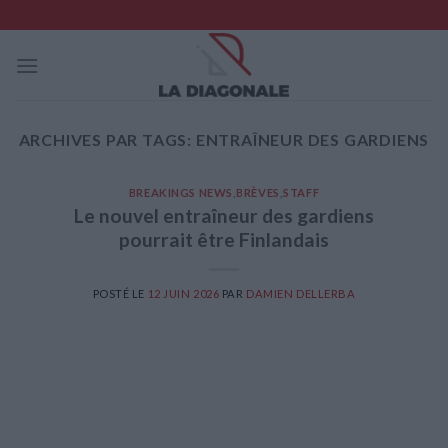
Skip
to
content
ARCHIVES PAR TAGS:
ENTRAÎNEUR DES GARDIENS
BREAKINGS NEWS
,
BRÈVES
,
STAFF
Le nouvel entraîneur des gardiens
pourrait être Finlandais
POSTÉ LE
12 JUIN 2026
PAR
DAMIEN DELLERBA