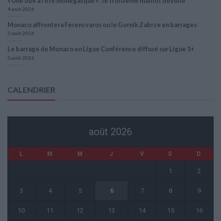
« Une ode à l’été monégasque » : le troisième maillot dévoilé
4 août 2026
Monaco affrontera Ferencvaros ou le Gornik Zabrze en barrages
3 août 2026
Le barrage de Monaco en Ligue Conférence diffusé sur Ligue 1+
3 août 2026
CALENDRIER
août 2026
L
M
M
J
V
S
D
1
2
3
4
5
6
7
8
9
10
11
12
13
14
15
16