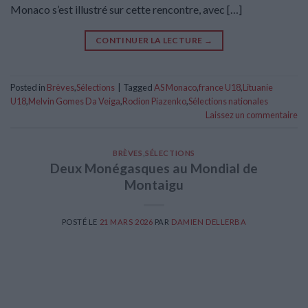
Monaco s’est illustré sur cette rencontre, avec […]
CONTINUER LA LECTURE
→
Posted in
Brèves
,
Sélections
|
Tagged
AS Monaco
,
france U18
,
Lituanie
U18
,
Melvin Gomes Da Veiga
,
Rodion Piazenko
,
Sélections nationales
Laissez un commentaire
BRÈVES
,
SÉLECTIONS
Deux Monégasques au Mondial de
Montaigu
POSTÉ LE
21 MARS 2026
PAR
DAMIEN DELLERBA