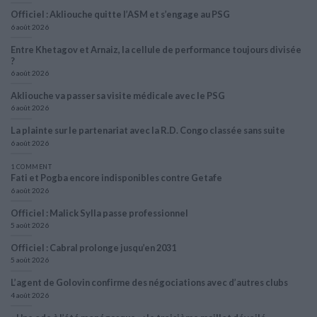
Officiel : Akliouche quitte l’ASM et s’engage au PSG
6 août 2026
Entre Khetagov et Arnaiz, la cellule de performance toujours divisée
?
6 août 2026
Akliouche va passer sa visite médicale avec le PSG
6 août 2026
La plainte sur le partenariat avec la R.D. Congo classée sans suite
6 août 2026
1 COMMENT
Fati et Pogba encore indisponibles contre Getafe
6 août 2026
Officiel : Malick Sylla passe professionnel
5 août 2026
Officiel : Cabral prolonge jusqu’en 2031
5 août 2026
L’agent de Golovin confirme des négociations avec d’autres clubs
4 août 2026