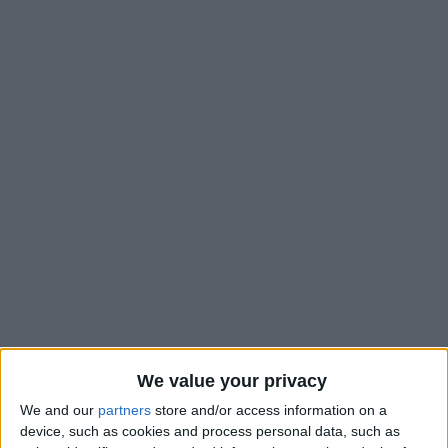
We value your privacy
En marge de la trêve internationale de mars se tiendra un
We and our
partners
store and/or access information on a
rendez-vous incontournable du football de sélection pour les
device, such as cookies and process personal data, such as
jeunes, avec le Mondial de Montaigu. Et deux Monégasques