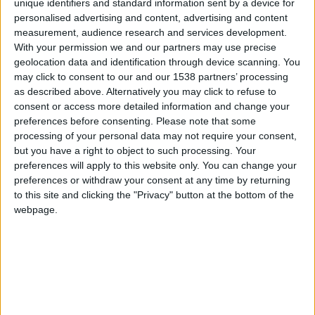
unique identifiers and standard information sent by a device for
auront l’opportunité d’y participer. Le gardien Théo Hervier-
personalised advertising and content, advertising and content
Gisquet et le milieu Saad Bhihi ont été retenus dans la liste de
measurement, audience research and services development.
l’équipe de France U16 dévoilée par Johan […]
With your permission we and our partners may use precise
geolocation data and identification through device scanning. You
may click to consent to our and our 1538 partners’ processing
CONTINUER LA LECTURE
→
as described above. Alternatively you may click to refuse to
consent or access more detailed information and change your
preferences before consenting.
Please note that some
Posted in
Brèves
,
Sélections
|
Tagged
AS Monaco
,
France U16
,
france
processing of your personal data may not require your consent,
U18
,
Melvin Gomes Da Veiga
,
Mondial de Montaigu
,
Saad Bhihi
,
Sélections
but you have a right to object to such processing. Your
nationales
,
Théo Hervier-Gisquet
Laissez un commentaire
preferences will apply to this website only. You can change your
preferences or withdraw your consent at any time by returning
to this site and clicking the "Privacy" button at the bottom of the
BRÈVES
Cabral et Mokabakila terminent
webpage.
troisièmes de l’UEFA Friendship Cup
POSTÉ LE
11 JUIN 2025
PAR
DAMIEN DELLERBA