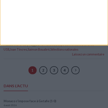
Monaco, auteur d’un but sur pénalty lors de la première
rencontre face au Burkina Faso, s’est offert un doublé lors de
la […]
CONTINUER LA LECTURE
→
Posted in
Brèves
|
Tagged
AS Monaco
,
Coupe du monde U17
,
france
U18
,
Joan Tincres
,
Saïmon Bouabré
,
Sélections nationales
Laissez un commentaire
1
2
3
4
DANS L'ACTU
Monaco s’impose face à Getafe (1-0)
6 août 2026