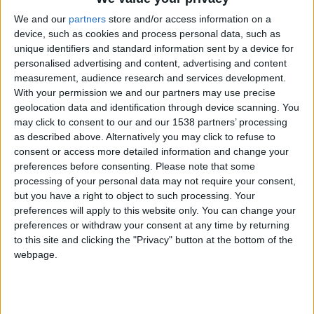
We and our
partners
store and/or access information on a
device, such as cookies and process personal data, such as
unique identifiers and standard information sent by a device for
personalised advertising and content, advertising and content
measurement, audience research and services development.
With your permission we and our partners may use precise
geolocation data and identification through device scanning. You
may click to consent to our and our 1538 partners’ processing
as described above. Alternatively you may click to refuse to
consent or access more detailed information and change your
preferences before consenting.
Please note that some
processing of your personal data may not require your consent,
but you have a right to object to such processing. Your
preferences will apply to this website only. You can change your
preferences or withdraw your consent at any time by returning
to this site and clicking the "Privacy" button at the bottom of the
webpage.
Vadim Vasilyev a été l’un des dirigeants marquants de
l’histoire récente de l’AS Monaco. L’ancien vice-président
(2013-2019), désormais président de sa propre agence, VV