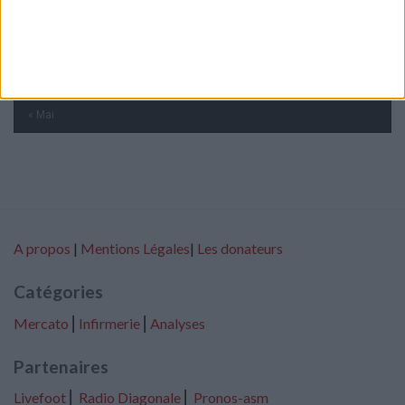
17
18
19
20
21
22
23
24
25
26
27
28
29
30
31
« Mai
A propos
|
Mentions Légales
|
Les donateurs
Catégories
Mercato
⎢
Infirmerie
⎢
Analyses
Partenaires
Livefoot
⎢
Radio Diagonale
⎢
Pronos-asm