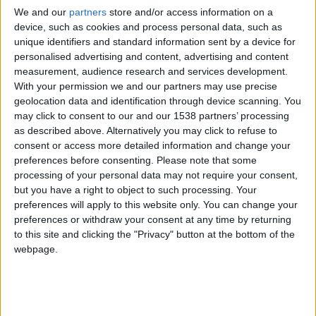
We and our
partners
store and/or access information on a
device, such as cookies and process personal data, such as
unique identifiers and standard information sent by a device for
personalised advertising and content, advertising and content
measurement, audience research and services development.
With your permission we and our partners may use precise
geolocation data and identification through device scanning. You
may click to consent to our and our 1538 partners’ processing
as described above. Alternatively you may click to refuse to
consent or access more detailed information and change your
preferences before consenting.
Please note that some
processing of your personal data may not require your consent,
but you have a right to object to such processing. Your
preferences will apply to this website only. You can change your
preferences or withdraw your consent at any time by returning
to this site and clicking the "Privacy" button at the bottom of the
webpage.
Nouvelle confirmation que l’été sera agité du côté de l’ASM
après une saison ratée, et en particulier du côté du staff
technique. En attendant de connaître la destinée de Thiago
Scuro, Carlos Avina et Sébastien Pocognoli, un nouveau