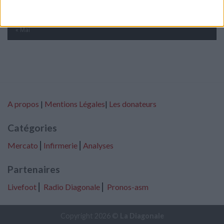
31
« Mai
A propos
|
Mentions Légales
|
Les donateurs
Catégories
Mercato
⎢
Infirmerie
⎢
Analyses
Partenaires
Livefoot
⎢
Radio Diagonale
⎢
Pronos-asm
Copyright 2026 ©
La Diagonale