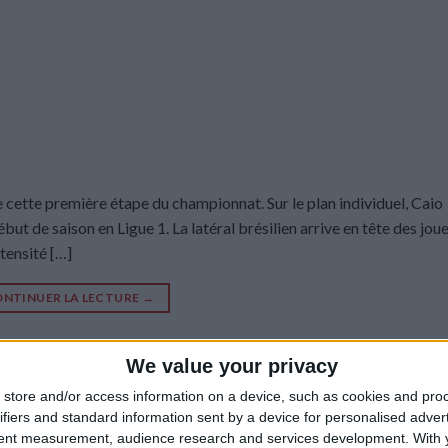
de cette première étape du championnat. Sur le plan individuel, Caio
ut de saison en Ligue 1. La latéral brésilien arrive en tête des jou
tensité […]
NTINUER LA LECTURE
→
We value your privacy
course à haute intensité
,
james bunce
,
sprints
Laissez un c
store and/or access information on a device, such as cookies and pro
ifiers and standard information sent by a device for personalised adver
tent measurement, audience research and services development.
With 