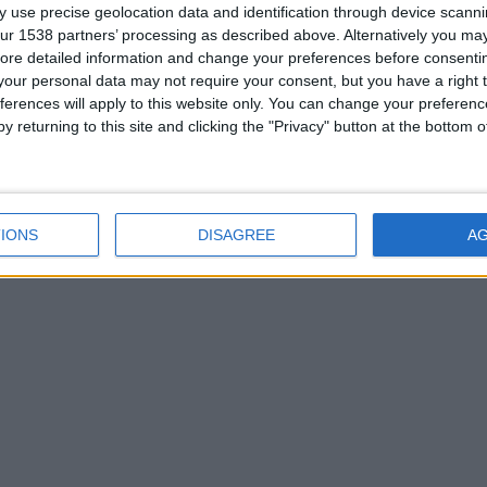
 use precise geolocation data and identification through device scanni
ur 1538 partners’ processing as described above. Alternatively you may 
ore detailed information and change your preferences before consenti
our personal data may not require your consent, but you have a right t
ferences will apply to this website only. You can change your preferen
y returning to this site and clicking the "Privacy" button at the bottom
IONS
DISAGREE
A