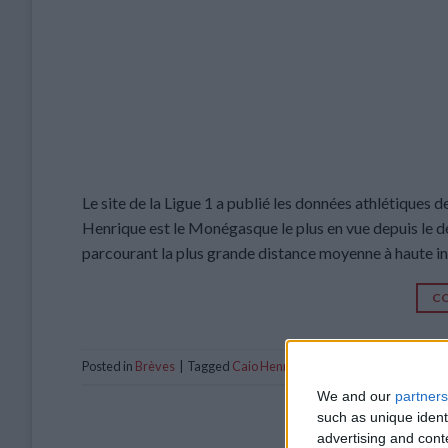
Le site de la Ligue 1 a publié les données athlétiques 
Henrique est le Monégasque le plus en vue depuis le déb
parcourant la plus grande distance moyenne à haute in
CO
Posted in
Brèves
|
Tagged
Caio Henrique
,
cellule de performance
,
We and our
partners
such as unique ident
advertising and con