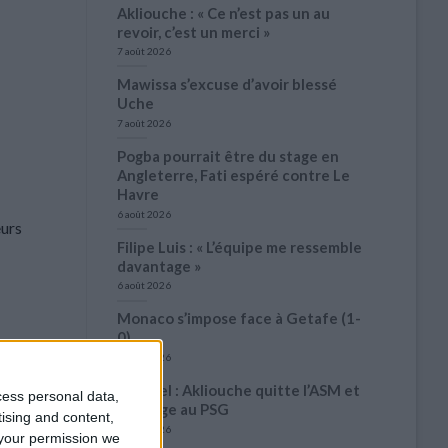
Akliouche : « Ce n’est pas un au
revoir, c’est un merci »
7 août 2026
Mawissa s’excuse d’avoir blessé
Uche
7 août 2026
Pogba pourrait être du stage en
Angleterre, Fati espéré contre Le
Havre
6 août 2026
eurs
Filipe Luis : « L’équipe me ressemble
davantage »
6 août 2026
Monaco s’impose face à Getafe (1-
0)
6 août 2026
ommentaire
Officiel : Akliouche quitte l’ASM et
cess personal data,
s’engage au PSG
tising and content,
6 août 2026
your permission we