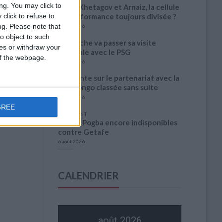
ng. You may click to
Entre Khetagov et Arnaiz, la cellule
de performance toujours divisée ?
click to refuse to
ng.
Please note that
6 août 2026
o object to such
Akliouche va passer sa visite
ces or withdraw your
médicale avec le PSG
 of the webpage.
6 août 2026
La plainte sur le partenariat avec la
R.D. Congo classée sans suite
6 août 2026
GREE
1 COMMENT
Fati et Pogba encore indisponibles
contre Getafe
6 août 2026
CALENDRIER
août 2026