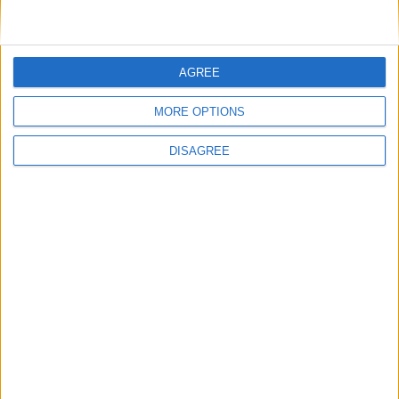
Nom
*
AGREE
E-mail
*
MORE OPTIONS
DISAGREE
Site web
Enregistrer mon nom, mon e-mail et mon site
dans le navigateur pour mon prochain commentaire.