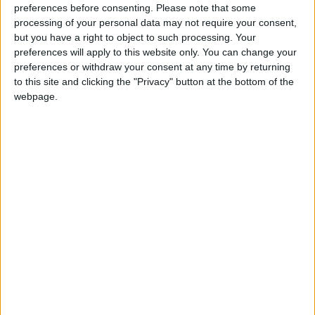
preferences before consenting.
Please note that some
ajusté Onana, le gardien camerounais. Il n’a en revanche pas
processing of your personal data may not require your consent,
célébré son but, comme il l’avait annoncé dans
L’Équipe
:
but you have a right to object to such processing. Your
«
C’est sûr, je ne vais pas célébrer
», avait-il dit. Il a ensuite été
preferences will apply to this website only. You can change your
e
remplacé à la 72
minute.
preferences or withdraw your consent at any time by returning
to this site and clicking the "Privacy" button at the bottom of the
Face à lui on pouvait retrouver deux anciens Rouge et Blanc :
webpage.
Nicolas Nkoulou (2007-2011) et Georges-Kévin Nkoudou
(2019). Nkoulou était titulaire et a eu beaucoup de mal à
gérer la présence d’Embolo dans sa zone. Il a notamment
lâché le marquage de l’attaquant monégasque sur le but.
e
Nkoudou est entré en jeu à la 74
minute, en remplacement du
Lyonnais Karl Toko-Ekambi.