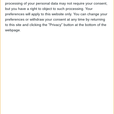
processing of your personal data may not require your consent,
but you have a right to object to such processing. Your
Selon toute vraisemblance, la blessure serait liée à un coup
preferences will apply to this website only. You can change your
e
reçu contre l’AC Ajaccio, lors de la 28
journée de Ligue 1. La
preferences or withdraw your consent at any time by returning
formation corse avait commis de nombreuses fautes sur
to this site and clicking the "Privacy" button at the bottom of the
l’athlétique attaquant monégasque dont une lourde par
webpage.
Oumar Gonzalez. Un contact qui avait laissé craindre le pire
pour Embolo, qui était resté au sol de longues minutes avant
de se relever et de terminer la rencontre.