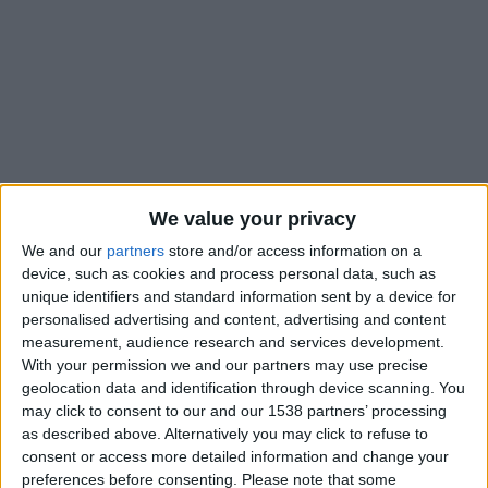
We value your privacy
We and our
partners
store and/or access information on a
device, such as cookies and process personal data, such as
unique identifiers and standard information sent by a device for
personalised advertising and content, advertising and content
La semaine dernière, Breel Embolo avait dû
quitter le
measurement, audience research and services development.
With your permission we and our partners may use precise
rassemblement de sa sélection
en raison de douleurs à un
geolocation data and identification through device scanning. You
genou et les informations révélées par Nice-Matin ne sont
may click to consent to our and our 1538 partners’ processing
pas très rassurantes pour le joueur de l’AS Monaco. Selon le
as described above. Alternatively you may click to refuse to
quotidien azuréen, l’attaquant suisse souffrirait d’une entorse
consent or access more detailed information and change your
et se retrouverait ainsi sur le flanc pour plusieurs semaines.
preferences before consenting.
Please note that some