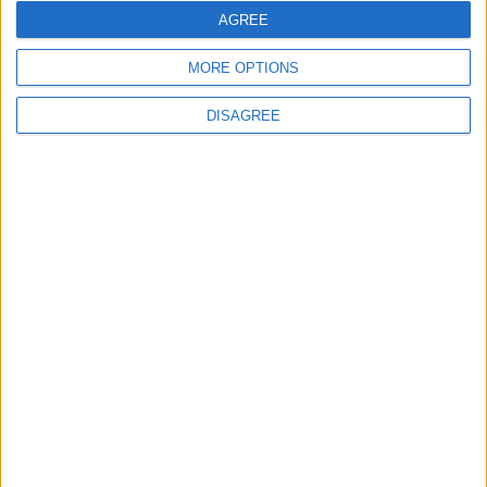
E-mail
*
AGREE
MORE OPTIONS
Site web
DISAGREE
Enregistrer mon nom, mon e-mail et mon site
dans le navigateur pour mon prochain commentaire.
DANS L'ACTU
Monaco passe à l’attaque pour Ghedjemis
7 août 2026