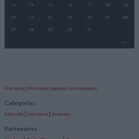
13
14
15
16
17
18
19
20
21
22
23
24
25
26
27
28
29
30
31
Juil »
A propos
|
Mentions Légales
|
Les donateurs
Catégories
Mercato
⎢
Infirmerie
⎢
Analyses
Partenaires