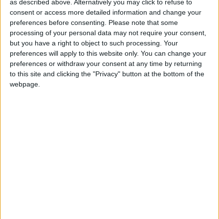
as described above. Alternatively you may click to refuse to
réagir très forte, ce qui ne nous arrange pas vraiment. Mais
consent or access more detailed information and change your
s’ils étaient venus dans une forme irrésistible, en ayant gagné
preferences before consenting.
Please note that some
très largement leurs matchs, ça aurait été aussi difficile. Pour
processing of your personal data may not require your consent,
but you have a right to object to such processing. Your
le SCO Angers, c’est forcément un match de haut niveau donc
preferences will apply to this website only. You can change your
on se prépare pour être à la hauteur.
»
preferences or withdraw your consent at any time by returning
to this site and clicking the "Privacy" button at the bottom of the
Même si cette rencontre ne sera pas évidente pour les
webpage.
Angevins, Dujeux estime que cela ne peut qu’être bénéfique
de se confronter à des joueurs d’un tout autre calibre : «
On
passe toujours au révélateur quand on joue contre des
garçons de la trempe de Wissam Ben Yedder. Ce sont
forcément de très bons repères pour nos joueurs et surtout
nos plus jeunes, et des matchs importants où l’on apprend
beaucoup.
»
Même si Angers est déjà relégué en Ligue 2, son entraîneur ne
veut pas fausser la fin de saison : «
Depuis quelques matchs,
on prouve notre envie de bien faire mais on a montré qu’on