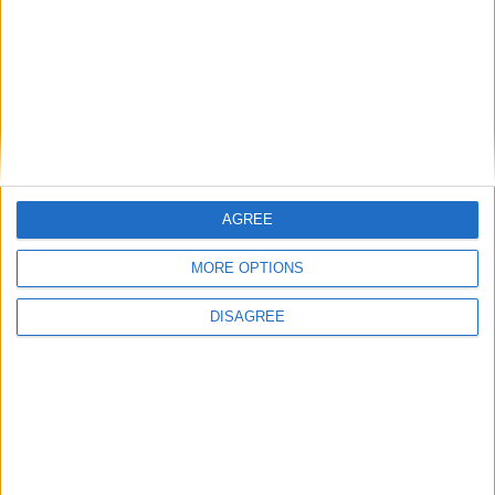
Laisser un commentaire
Votre adresse e-mail ne sera pas publiée.
Les champs
obligatoires sont indiqués avec
*
Commentaire
*
AGREE
MORE OPTIONS
DISAGREE
Nom
*
E-mail
*