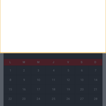
Monaco affrontera Ferencvaros ou le Gornik Zabrze en barrages
3 août 2026
Le barrage de Monaco en Ligue Conférence diffusé sur Ligue 1+
3 août 2026
CALENDRIER
mai 2023
L
M
M
J
V
S
D
1
2
3
4
5
6
7
8
9
10
11
12
13
14
15
16
17
18
19
20
21
22
23
24
25
26
27
28