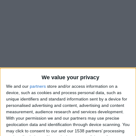
We value your privacy
We and our
partners
store and/or access information on a
device, such as cookies and process personal data, such as
Alexandre Dujeux est le troisième entraîneur de la saison du
unique identifiers and standard information sent by a device for
côté d’Angers. Après avoir battu Lille (1-0, le 8 avril) puis fait
personalised advertising and content, advertising and content
douter Rennes (4-2) la semaine dernière, le SCO va essayer de
measurement, audience research and services development.
rivaliser avec une autre équipe du haut du tableau : «
C’est une
With your permission we and our partners may use precise
geolocation data and identification through device scanning. You
grosse équipe. C’est vrai qu’ils ont été battus sur les deux
may click to consent to our and our 1538 partners’ processing
derniers matchs, mais je pense qu’ils vont avoir une envie de