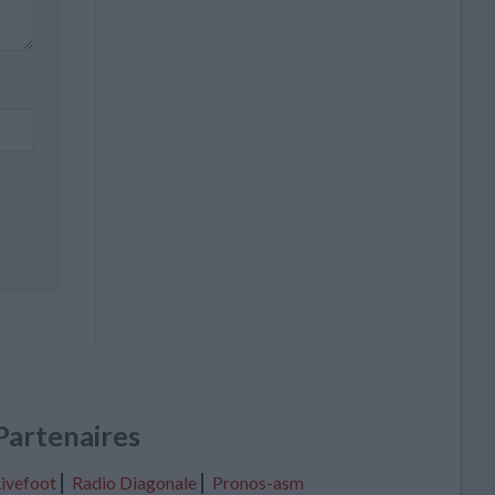
Partenaires
ivefoot
⎢
Radio Diagonale
⎢
Pronos-asm