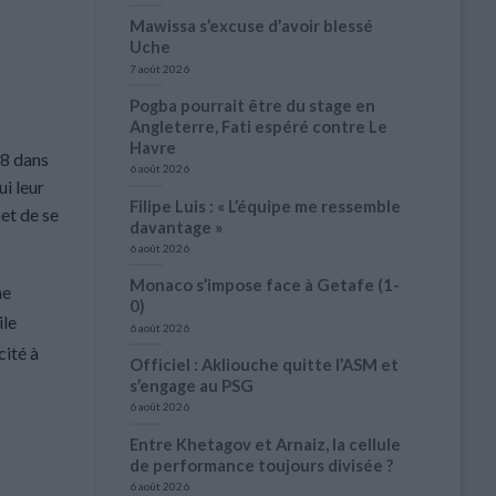
Mawissa s’excuse d’avoir blessé
Uche
7 août 2026
Pogba pourrait être du stage en
Angleterre, Fati espéré contre Le
Havre
18 dans
6 août 2026
ui leur
Filipe Luis : « L’équipe me ressemble
et de se
davantage »
6 août 2026
Monaco s’impose face à Getafe (1-
ne
0)
ile
6 août 2026
cité à
Officiel : Akliouche quitte l’ASM et
s’engage au PSG
6 août 2026
Entre Khetagov et Arnaiz, la cellule
de performance toujours divisée ?
6 août 2026