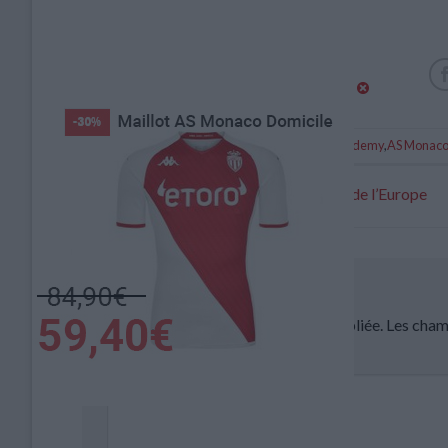
Catégorie :
Brèves
Tags :
Academy
,
AS Monac
Anciens : Bernardo Silva sur le toit de l’Europe
Laisser un commentaire
Votre adresse e-mail ne sera pas publiée.
Les cham
Commentaire
*