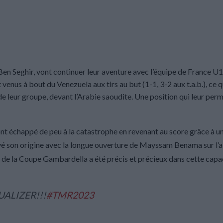
 Seghir, vont continuer leur aventure avec l’équipe de France U
enus à bout du Venezuela aux tirs au but (1-1, 3-2 aux t.a.b.), ce q
e leur groupe, devant l’Arabie saoudite. Une position qui leur perm
échappé de peu à la catastrophe en revenant au score grâce à u
uvé son origine avec la longue ouverture de Mayssam Benama sur l’a
 de la Coupe Gambardella a été précis et précieux dans cette capa
UALIZER!!!
#TMR2023