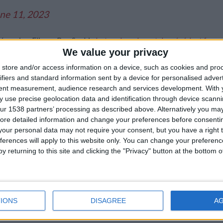
ne 11, 2023
ée en jeu, Eliesse Ben Seghir,
buteur lors du match précédent face 
We value your privacy
es satisfactions côté Bleuets. Au sein d’un collectif peu inspiré et p
ion. Mais il a aussi été averti, après un geste d’humeur, en fin de
store and/or access information on a device, such as cookies and pro
e
ifiers and standard information sent by a device for personalised adver
a 78
minute de jeu.
tent measurement, audience research and services development.
With 
 use precise geolocation data and identification through device scanni
ur 1538 partners’ processing as described above. Alternatively you may 
ore detailed information and change your preferences before consenti
our personal data may not require your consent, but you have a right t
ferences will apply to this website only. You can change your preferen
y returning to this site and clicking the "Privacy" button at the bottom
IONS
DISAGREE
A