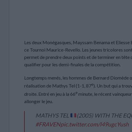
Les deux Monégasques, Mayssam Benama et Eliesse Ben
ce Tournoi Maurice-Revello. Les jeunes tricolores sont v
permet de prendre deux points et de terminer en tête d
qualifier pour les demi-finales de la compétition.
Longtemps menés, les hommes de Bernard Diomède ont 
e
réalisation de Mathys Tel (1-1, 87
). Un but qui a tro
e
droite. Entré en jeu à la 66
minute, le récent vainqueur
allonger le jeu.
MATHYS TEL
(2005) WITH THE EQ
#FRAVEN
pic.twitter.com/l49ugcYush