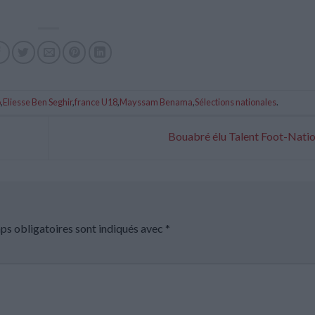
o
,
Eliesse Ben Seghir
,
france U18
,
Mayssam Benama
,
Sélections nationales
.
Bouabré élu Talent Foot-Nati
ps obligatoires sont indiqués avec
*