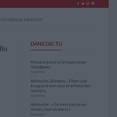
HISTORIQUE ASMFOOT
DANS L'ACTU
llo
Monaco passe à l’attaque pour
Ghedjemis
7 août 2026
Akliouche, Balogun… Filipe Luis
évoque le mercato et attend des
renforts
7 août 2026
Akliouche : « Ce n’est pas un au
revoir, c’est un merci »
7 août 2026