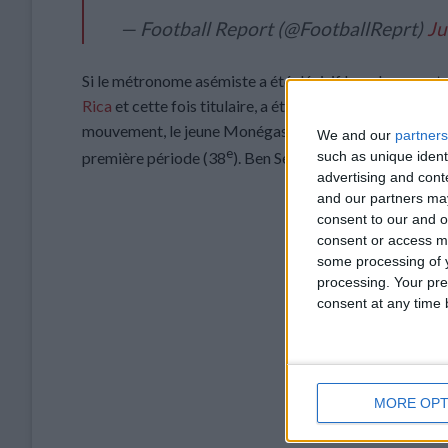
— Football Report (@FootballReprt)
Ju
Si le métronome asémiste a été décisif lors de son entr
Rica
et cette fois titulaire, a été longtemps une des rar
mouvement, le jeune Monégasque a apporté de la percuss
We and our
partners
e
such as unique ident
première période (38
). Ben Seghir a cédé sa place à l
advertising and con
and our partners may
consent to our and o
consent or access m
some processing of y
processing. Your pre
consent at any time b
MORE OPT