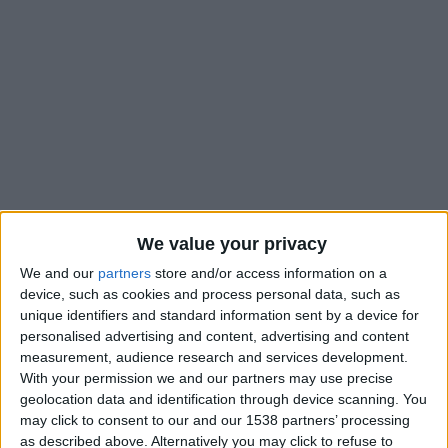
We value your privacy
We and our
partners
store and/or access information on a
device, such as cookies and process personal data, such as
Victime d’une entorse à la cheville gauche avec le Chili
unique identifiers and standard information sent by a device for
personalised advertising and content, advertising and content
vendredi dernier, Guillermo Maripan ne sera peut-être pas
measurement, audience research and services development.
apte pour la réception de Metz ce dimanche. Adi Hütter veut
With your permission we and our partners may use precise
néanmoins croire qu’un retour rapide est possible, alors que le
geolocation data and identification through device scanning. You
secteur défensif est autrement impacté : «
Maripan a été
may click to consent to our and our 1538 partners’ processing
blessé en match avec le Chili donc il fait ses soins en
as described above. Alternatively you may click to refuse to