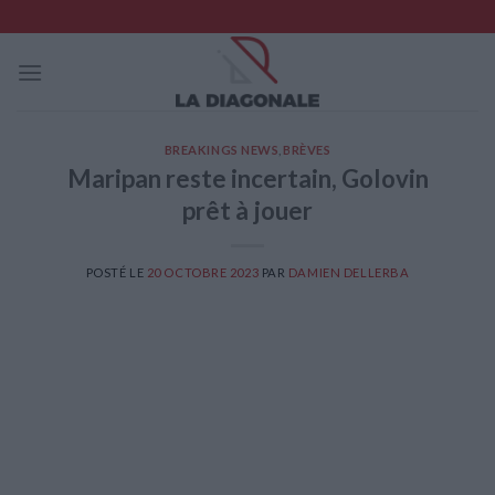
Skip
to
content
BREAKINGS NEWS
,
BRÈVES
Maripan reste incertain, Golovin
prêt à jouer
POSTÉ LE
20 OCTOBRE 2023
PAR
DAMIEN DELLERBA