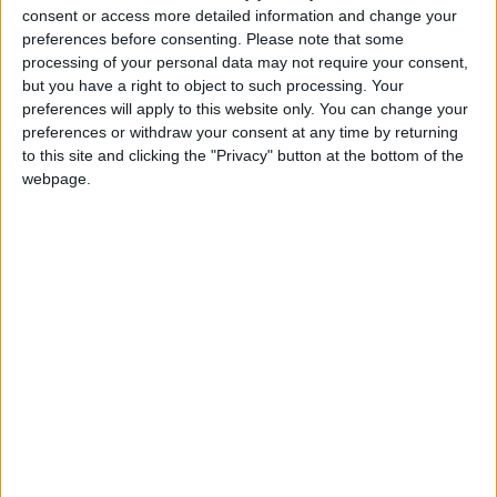
consent or access more detailed information and change your
intérieur.
»
preferences before consenting.
Please note that some
processing of your personal data may not require your consent,
Hütter n’a pas livré beaucoup d’informations sur la tactique,
but you have a right to object to such processing. Your
mais il n’a pas exclu de jouer avec une défense à quatre : «
En
preferences will apply to this website only. You can change your
défense, nous avons quelques problèmes, avec les
preferences or withdraw your consent at any time by returning
suspensions de Zakaria et Magassa. J’espère que Maripan
to this site and clicking the "Privacy" button at the bottom of the
sera remis pour le match de dimanche. J’ai deux jours pour
webpage.
décider qui jouera dimanche. (…) Nous avons plusieurs
options, on peut jouer à quatre ou à trois derrière et certains
peuvent évoluer à un nouveau poste.
»
Si Maripan est incertain, il semblerait que Vanderson soit de
retour, puisqu’il n’a pas été cité par le coach autrichien dans le
bilan médical. Touché à un mollet, Golovin devrait être lui
aussi de la partie : «
Golovin a dû revenir plus tôt et a aussi dû
se soigner mais il s’entraîne avec nous depuis deux jours. Il
est en forme et de retour. Tous les autres joueurs sont en
bonne santé.
»