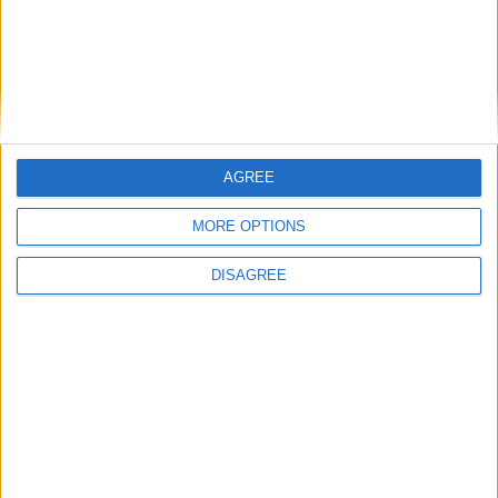
Nom
*
AGREE
MORE OPTIONS
E-mail
*
DISAGREE
Site web
Enregistrer mon nom, mon e-mail et mon site