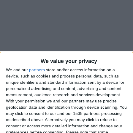
We value your privacy
We and our
partners
store and/or access information on a
device, such as cookies and process personal data, such as
unique identifiers and standard information sent by a device for
personalised advertising and content, advertising and content
Chrislain Matsima pourrait quitter le Rocher cet hiver.
measurement, audience research and services development.
Clermont aurait des vues sur le défenseur central de l’AS
With your permission we and our partners may use precise
geolocation data and identification through device scanning. You
Monaco, qui n’a été que rarement utilisé par Adi Hütter cette
may click to consent to our and our 1538 partners’ processing
saison
(5 apparitions)
. Le club d’Auvergne devrait se séparer
as described above. Alternatively you may click to refuse to
d’Alidu Seidu pendant ce mercato d’hiver, avec un probable
consent or access more detailed information and change your
transfert vers Rennes. Par ricochet, ce mouvement
mettrait
preferences before consenting.
Please note that some