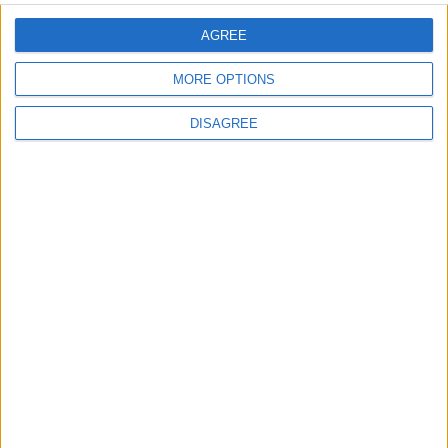
AGREE
E-mail
*
MORE OPTIONS
DISAGREE
Site web
Enregistrer mon nom, mon e-mail et mon site
dans le navigateur pour mon prochain commentaire.
DANS L'ACTU