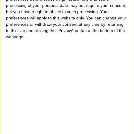
fin aux négociations avec Guillermo Maripan
mais pourrait
processing of your personal data may not require your consent,
dans le même temps provoquer le départ de Matsima, en mal
but you have a right to object to such processing. Your
preferences will apply to this website only. You can change your
de temps de jeu.
preferences or withdraw your consent at any time by returning
to this site and clicking the "Privacy" button at the bottom of the
Depuis le début de la saison, l’international espoirs de 21 ans
webpage.
n’a été titularisé qu’à trois reprises et sa dernière apparition
remonte au 29 octobre, lors de la défaite contre Lille (0-2), où
il avait réalisé une prestation inquiétante.
Prolongé jusqu’en
juin 2026 en octobre dernier
, Matsima ne serait pas
forcément retenu, comme l’avait annoncé
L’Équipe
dans son
édition du 11 janvier.