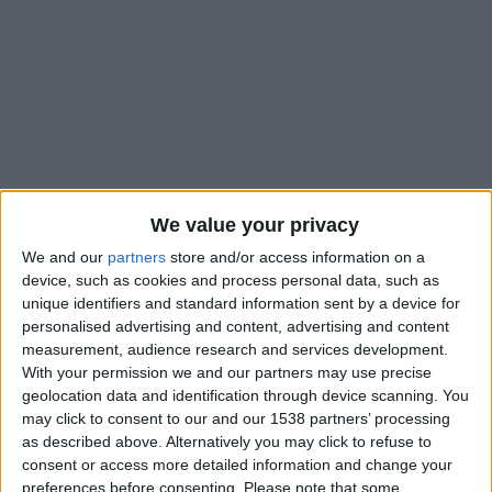
We value your privacy
We and our
partners
store and/or access information on a
device, such as cookies and process personal data, such as
unique identifiers and standard information sent by a device for
personalised advertising and content, advertising and content
e
L’AS Monaco se déplace à Lens ce dimanche pour la 23
measurement, audience research and services development.
journée de Ligue 1. Une affiche dont la programmation peut
With your permission we and our partners may use precise
geolocation data and identification through device scanning. You
paraître étrange, mais qui est surtout liée aux barrages de
may click to consent to our and our 1538 partners’ processing
Ligue Europa de jeudi qui a concerné de nombreux clubs
as described above. Alternatively you may click to refuse to
français, dont le RC Lens, et qui ont dû être obligatoirement
consent or access more detailed information and change your
programmés ce dimanche. Le coup d’envoi de la rencontre
preferences before consenting.
Please note that some