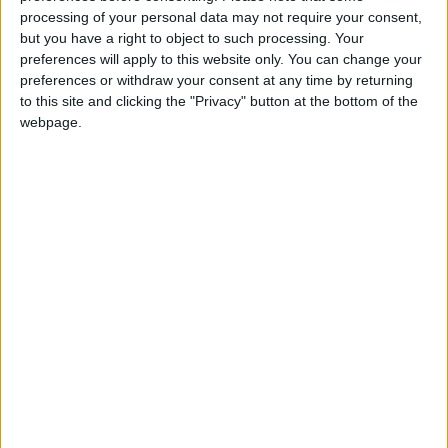
sera donné à 13 heures et c’est sur
Prime Video
qu’il sera
processing of your personal data may not require your consent,
but you have a right to object to such processing. Your
possible de voir ce match. La prise d’antenne depuis le stade
preferences will apply to this website only. You can change your
Bollaert se fera à partir de 12h40.
preferences or withdraw your consent at any time by returning
to this site and clicking the "Privacy" button at the bottom of the
Julien Brun sera le commentateur, épaulé par Jérôme Alonzo
webpage.
comme consultant. Le micro de bord terrain sera confié à
Vincent Petitpez, tandis que Samuel Ollivier assurera la
présentation de la rencontre avec Mathieu Debuchy comme
second consultant.
Source :
En Pleine Lucarne