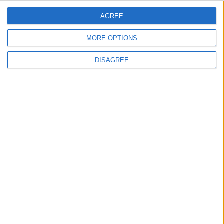
AGREE
E-mail
*
MORE OPTIONS
DISAGREE
Site web
Enregistrer mon nom, mon e-mail et mon site
dans le navigateur pour mon prochain commentaire.
DANS L'ACTU